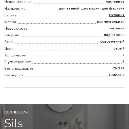
настенное
Использование
для ванной
,
для кухни
, для фартука
Назначение
Испания
Страна
прямоугольная
Форма
матовая
Поверхность
Наличыми
Картой
По счету
Долями
под камень
Рисунок
современный
Стиль
серый
Цвет
7
Толщина, мм
6
В упаковке, шт
25.374
Вес упаковки, кг
100x33.3
Размер, см
КОЛЛЕКЦИЯ
Sils