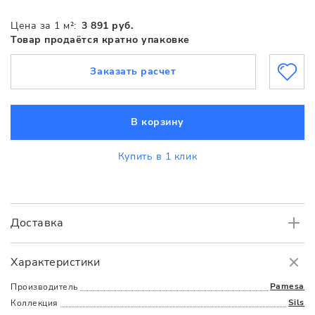
Цена за 1 м²:
3 891 руб.
Товар продаётся кратно упаковке
Заказать расчет
В корзину
Купить в 1 клик
Доставка
Самовывоз
БЕСПЛАТНО.
Характеристики
Доставка
в пределах МКАД
от 3000 руб.
Pamesa
Производитель
Sils
Коллекция