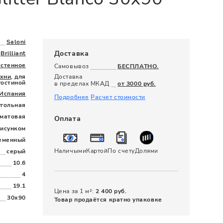
120 x 280
Saloni
Доставка
Brilliant
астенное
Самовывоз
БЕСПЛАТНО.
ухни
, для
Доставка
гостиной
в пределах МКАД
от 3000 руб.
Испания
Подробнее
Расчет стоимости
угольная
матовая
Оплата
рисунком
еменный
Наличыми
Картой
По счету
Долями
серый
10.6
4
19.1
Цена за 1 м²:
2 400 руб.
30x90
Товар продаётся кратно упаковке