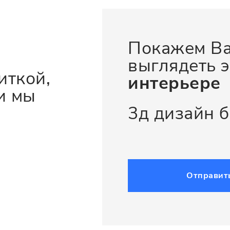
Покажем Ва
выглядеть э
иткой,
интерьере
и мы
3д дизайн 
Отправит