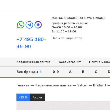
Москва,
Складочная 1 стр.1 вход 8
График работы салона:
Пн-Сб 10:00 – 20:00
Вс 11:00 – 19:00
+7 495 180-
Написать директору
45-90
Керамическая плитка
Керамогранит
Плитка моза
Использование
Назначение
Назначение
Стиль
Поверхность
Цвет
+
Все бренды
0-9
A
B
C
Напольное
Для ванной
Для ванной
Современный
Матовая
Белый
Настенное
Напольное
Для бассейна
Пэчворк
Полированная
Серый
Главная
Керамическая плитка
Saloni
Brilliant
Для улицы
Для кухни
Лофт
Глянцевая
Черный
Все
Все
Все
Все
Все
-33 %
Акции
Назначение
Для ванной