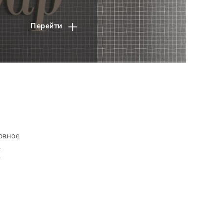
Перейти
новное
.
»