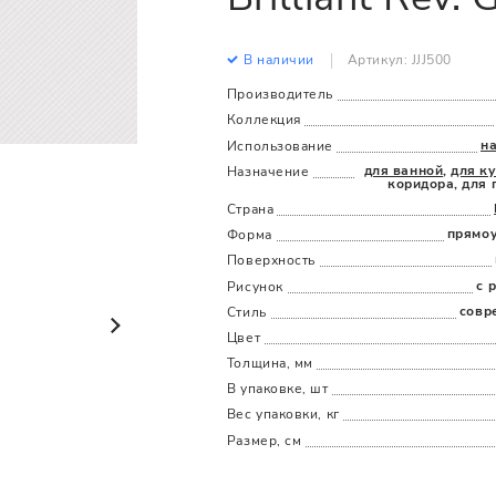
Все
Все
В наличии
Артикул: JJJ500
Производитель
Коллекция
н
Использование
для ванной
,
для к
Назначение
коридора, для 
Страна
прямо
Форма
Поверхность
с 
Рисунок
совр
Стиль
Цвет
Толщина, мм
В упаковке, шт
Вес упаковки, кг
Размер, см