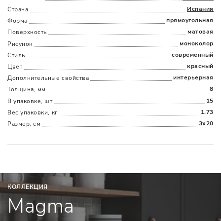
Испания
Страна
прямоугольная
Форма
матовая
Поверхность
Наличыми
Картой
По счету
Долями
моноколор
Рисунок
современный
Стиль
красный
Цвет
интерьерная
Дополнительные cвойства
8
Толщина, мм
15
В упаковке, шт
1.73
Вес упаковки, кг
3x20
Размер, см
КОЛЛЕКЦИЯ
Magma