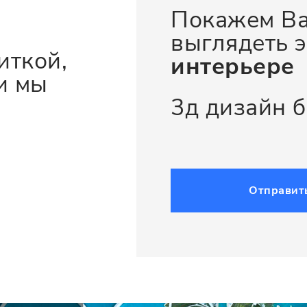
Покажем Ва
выглядеть э
иткой,
интерьере
и мы
3д дизайн 
Отправит