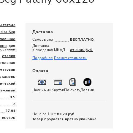
120 x 280
41zero42
Доставка
sica Scg
польное
Самовывоз
БЕСПЛАТНО.
ухни
, для
Доставка
гостиной
в пределах МКАД
от 3000 руб.
Италия
Подробнее
Расчет стоимости
угольная
матовая
Оплата
д камень
сический
Наличыми
Картой
По счету
Долями
бежевый
9.5
2
27.94
Цена за 1 м²:
8 020 руб.
60x120
Товар продаётся кратно упаковке