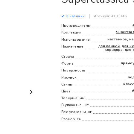
Все
Все
В наличии
Артикул: 4101146
Производитель
Superclas
Коллекция
настенное
,
на
Использование
для ванной
,
для к
Назначение
коридора, для 
Страна
прямо
Форма
Поверхность
по
Рисунок
клас
Стиль
Цвет
Толщина, мм
В упаковке, шт
Вес упаковки, кг
Размер, см