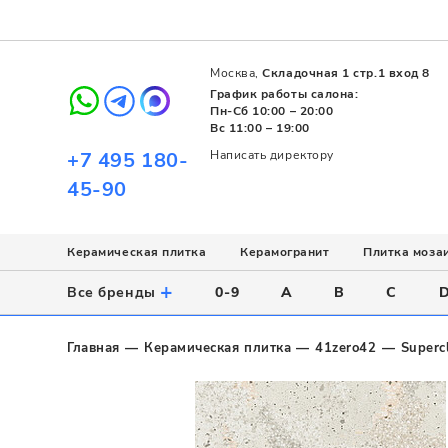
Москва,
Складочная 1 стр.1 вход 8
График работы салона:
Пн-Сб 10:00 – 20:00
Вс 11:00 – 19:00
+7 495 180-
Написать директору
45-90
Керамическая плитка
Керамогранит
Плитка моза
Использование
Назначение
Назначение
Стиль
Поверхность
Цвет
+
Все бренды
0-9
A
B
C
Напольное
Для ванной
Для ванной
Современный
Матовая
Белый
Настенное
Напольное
Для бассейна
Пэчворк
Полированная
Серый
Главная
Керамическая плитка
41zero42
Superc
Для улицы
Для кухни
Лофт
Глянцевая
Черный
Все
Все
Все
Все
Все
Назначение
Для ванной