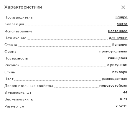
Самовывоз
БЕСПЛАТНО.
Характеристики
Доставка
в пределах МКАД
от 3000 руб.
Equipe
Производитель
Metro
Коллекция
настенное
Использование
для кухни
Назначение
Испания
Страна
прямоугольная
Форма
глянцевая
Поверхность
Наличыми
Картой
По счету
Долями
с рисунком
Рисунок
пэчворк
Стиль
разноцветная
Цвет
морозостойкая
Дополнительные cвойства
44
В упаковке, шт
6.71
Вес упаковки, кг
7.5x15
Размер, см