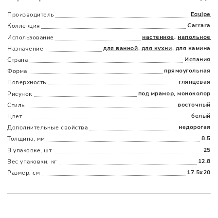
в пределах МКАД
от 3000 руб.
Equipe
Производитель
Carrara
Коллекция
настенное
,
напольное
Использование
для ванной
,
для кухни
, для камина
Назначение
Испания
Страна
прямоугольная
Форма
глянцевая
Поверхность
Наличыми
Картой
По счету
Долями
под мрамор, моноколор
Рисунок
восточный
Стиль
белый
Цвет
недорогая
Дополнительные cвойства
8.5
Толщина, мм
25
В упаковке, шт
12.8
Вес упаковки, кг
17.5x20
Размер, см