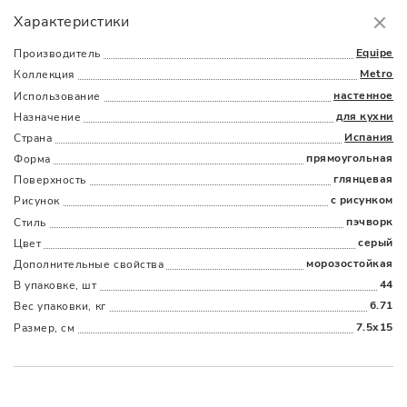
Самовывоз
БЕСПЛАТНО.
Характеристики
Доставка
в пределах МКАД
от 3000 руб.
Equipe
Производитель
Metro
Коллекция
настенное
Использование
для кухни
Назначение
Испания
Страна
прямоугольная
Форма
глянцевая
Поверхность
Наличыми
Картой
По счету
Долями
с рисунком
Рисунок
пэчворк
Стиль
серый
Цвет
морозостойкая
Дополнительные cвойства
44
В упаковке, шт
6.71
Вес упаковки, кг
7.5x15
Размер, см