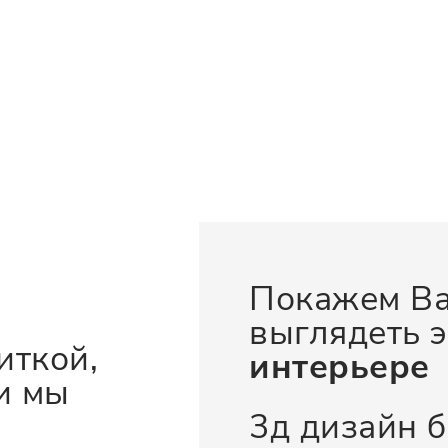
Покажем Ва
выглядеть э
иткой,
интерьере
и мы
3д дизайн 