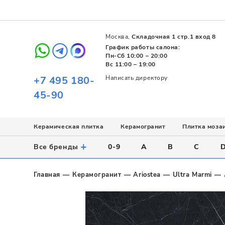
Москва,
Складочная 1 стр.1 вход 8
График работы салона:
Пн-Сб 10:00 – 20:00
Вс 11:00 – 19:00
+7 495 180-
Написать директору
45-90
Керамическая плитка
Керамогранит
Плитка моза
Использование
Назначение
Назначение
Стиль
Поверхность
Цвет
+
Все бренды
0-9
A
B
C
Напольное
Для ванной
Для ванной
Современный
Матовая
Белый
Настенное
Напольное
Для бассейна
Пэчворк
Полированная
Серый
Главная
Керамогранит
Ariostea
Ultra Marmi
Для улицы
Для кухни
Лофт
Глянцевая
Черный
Все
Все
Все
Все
Все
Назначение
Для ванной