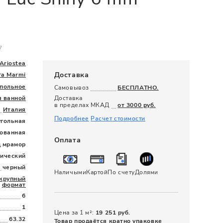
120 x 280
7
Ariostea
Доставка
ra Marmi
польное
Самовывоз
БЕСПЛАТНО.
я ванной
Доставка
в пределах МКАД
от 3000 руб.
Италия
Подробнее
Расчет стоимости
угольная
ованная
Оплата
д мрамор
сический
черный
Наличыми
Картой
По счету
Долями
крупный
формат
6
1
Цена за 1 м²:
19 251 руб.
63.32
Товар продаётся кратно упаковке