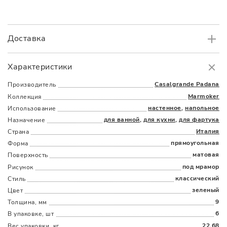
Доставка
Самовывоз
БЕСПЛАТНО.
Характеристики
Доставка
в пределах МКАД
от 3000 руб.
Casalgrande Padana
Производитель
Marmoker
Коллекция
настенное
,
напольное
Использование
для ванной
,
для кухни
,
для фартука
Назначение
Италия
Страна
прямоугольная
Форма
матовая
Поверхность
Наличыми
Картой
По счету
Долями
под мрамор
Рисунок
классический
Стиль
зеленый
Цвет
9
Толщина, мм
6
В упаковке, шт
22.68
Вес упаковки, кг