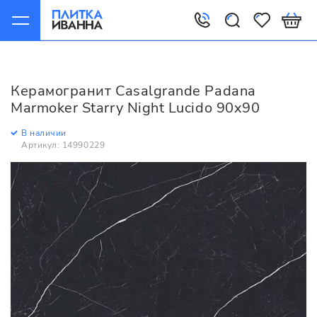
Главная
Керамогранит
Casalgrande Padana
Marmoker
Керамогранит Casalgrande Padana
Casalgrande Padana Marmoker Starry Night Lucido 90x90
Marmoker Starry Night Lucido 90x90
В наличии
Артикул: 14990229