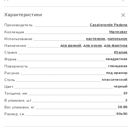
Самовывоз
БЕСПЛАТНО.
Характеристики
Доставка
в пределах МКАД
от 3000 руб.
Casalgrande Padana
Производитель
Marmoker
Коллекция
настенное
,
напольное
Использование
для ванной
,
для кухни
,
для фартука
Назначение
Италия
Страна
квадратная
Форма
глянцевая
Поверхность
Наличыми
Картой
По счету
Долями
под мрамор
Рисунок
классический
Стиль
черный
Цвет
10
Толщина, мм
2
В упаковке, шт
38.88
Вес упаковки, кг
90x90
Размер, см