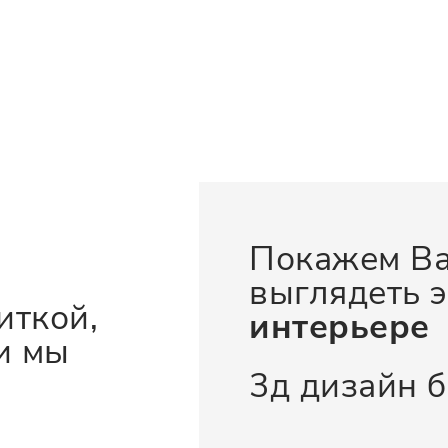
Покажем Ва
выглядеть э
иткой,
интерьере
и мы
3д дизайн 