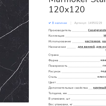
Все
Все
120x120
В наличии
Артикул: 14950229
Casalgrand
Производитель
M
Коллекция
настенное
,
на
Использование
для ванной
,
для к
Назначение
Страна
ква
Форма
г
Поверхность
по
Рисунок
клас
Стиль
Цвет
крупный
Дополнительные cвойства
Толщина, мм
В упаковке, шт
Вес упаковки, кг