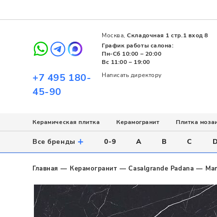
Москва,
Складочная 1 стр.1 вход 8
График работы салона:
Пн-Сб 10:00 – 20:00
Вс 11:00 – 19:00
+7 495 180-
Написать директору
45-90
Керамическая плитка
Керамогранит
Плитка моза
Использование
Назначение
Назначение
Стиль
Поверхность
Цвет
+
Все бренды
0-9
A
B
C
Напольное
Для ванной
Для ванной
Современный
Матовая
Белый
Настенное
Напольное
Для бассейна
Пэчворк
Полированная
Серый
Главная
Керамогранит
Casalgrande Padana
Ma
Для улицы
Для кухни
Лофт
Глянцевая
Черный
Все
Все
Все
Все
Все
Назначение
Для ванной