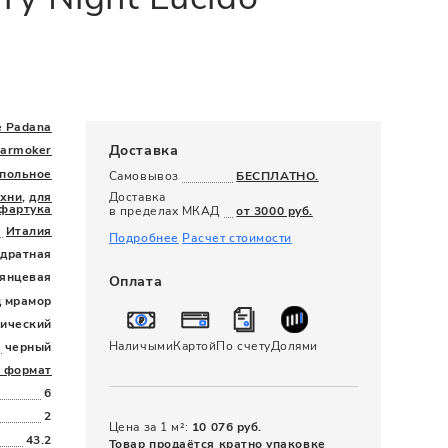
120 x 280
e Padana
Доставка
armoker
польное
Самовывоз
БЕСПЛАТНО.
ухни
,
для
Доставка
фартука
в пределах МКАД
от 3000 руб.
Италия
Подробнее
Расчет стоимости
дратная
лянцевая
Оплата
д мрамор
сический
Наличыми
Картой
По счету
Долями
черный
 формат
6
2
Цена за 1 м²:
10 076 руб.
43.2
Товар продаётся кратно упаковке