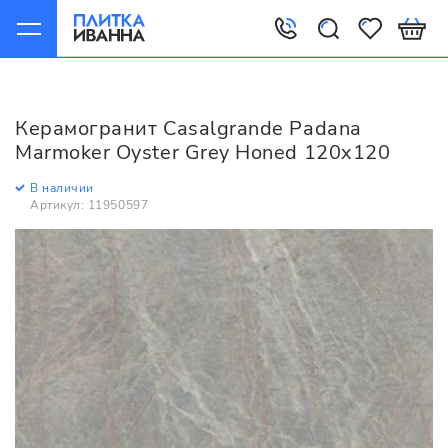
Главная
Керамогранит
Casalgrande Padana
Marmoker
Керамогранит Casalgrande Padana
Casalgrande Padana Marmoker Oyster Grey Honed 120x120
Marmoker Oyster Grey Honed 120x120
В наличии
Артикул: 11950597