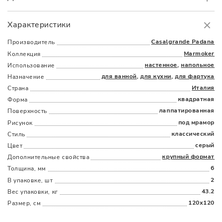
Самовывоз
БЕСПЛАТНО.
Характеристики
Доставка
в пределах МКАД
от 3000 руб.
Casalgrande Padana
Производитель
Marmoker
Коллекция
настенное
,
напольное
Использование
для ванной
,
для кухни
,
для фартука
Назначение
Италия
Страна
квадратная
Форма
лаппатированная
Поверхность
Наличыми
Картой
По счету
Долями
под мрамор
Рисунок
классический
Стиль
серый
Цвет
крупный формат
Дополнительные cвойства
6
Толщина, мм
2
В упаковке, шт
43.2
Вес упаковки, кг
120x120
Размер, см