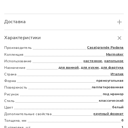
Доставка
Самовывоз
БЕСПЛАТНО.
Характеристики
Доставка
в пределах МКАД
от 3000 руб.
Casalgrande Padana
Производитель
Marmoker
Коллекция
настенное
,
напольное
Использование
для ванной
,
для кухни
,
для фартука
Назначение
Италия
Страна
прямоугольная
Форма
лаппатированная
Поверхность
Наличыми
Картой
По счету
Долями
под мрамор
Рисунок
классический
Стиль
белый
Цвет
крупный формат
Дополнительные cвойства
6
Толщина, мм
1
В упаковке, шт