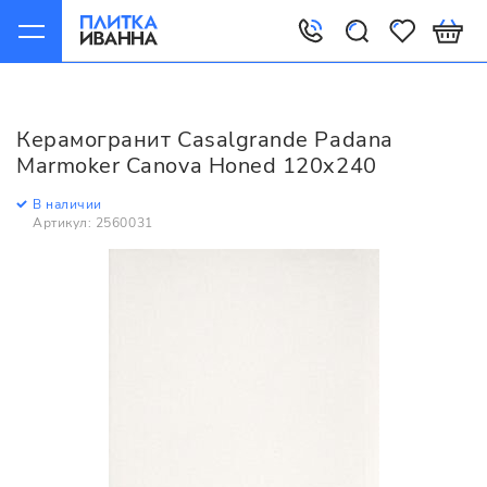
Главная
Керамогранит
Casalgrande Padana
Marmoker
Керамогранит Casalgrande Padana
Casalgrande Padana Marmoker Canova Honed 120x240
Marmoker Canova Honed 120x240
В наличии
Артикул: 2560031