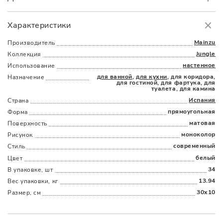
Самовывоз
БЕСПЛАТНО.
Характеристики
Доставка
в пределах МКАД
от 3000 руб.
Mainzu
Производитель
Jungle
Коллекция
настенное
Использование
для ванной
,
для кухни
, для коридора,
Назначение
для гостиной, для фартука, для
туалета, для камина
Испания
Страна
прямоугольная
Форма
Наличыми
Картой
По счету
Долями
матовая
Поверхность
моноколор
Рисунок
современный
Стиль
белый
Цвет
34
В упаковке, шт
13.94
Вес упаковки, кг
30x10
Размер, см