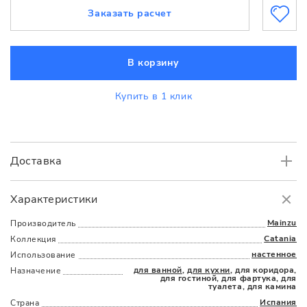
Заказать расчет
В корзину
Купить в 1 клик
Доставка
Самовывоз
БЕСПЛАТНО.
Характеристики
Доставка
в пределах МКАД
от 3000 руб.
Mainzu
Производитель
Catania
Коллекция
настенное
Использование
для ванной
,
для кухни
, для коридора,
Назначение
для гостиной, для фартука, для
туалета, для камина
Испания
Страна