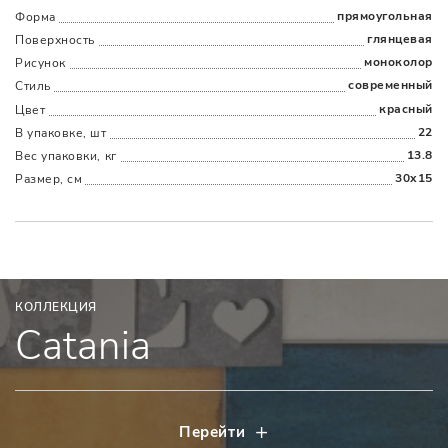
прямоугольная
Форма
Наличыми
Картой
По счету
Долями
глянцевая
Поверхность
моноколор
Рисунок
современный
Стиль
красный
Цвет
22
В упаковке, шт
13.8
Вес упаковки, кг
30x15
Размер, см
КОЛЛЕКЦИЯ
Catania
Перейти