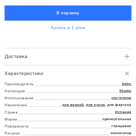
В корзину
Купить в 1 клик
Доставка
Самовывоз
БЕСПЛАТНО.
Характеристики
Доставка
в пределах МКАД
от 3000 руб.
Adex
Производитель
Studio
Коллекция
настенное
Использование
для ванной
,
для кухни
, для фартука
Назначение
Испания
Страна
прямоугольная
Форма
глянцевая
Поверхность
Наличыми
Картой
По счету
Долями
моноколор
Рисунок