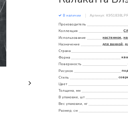
Все
Все
В наличии
Артикул: K951838LP
Производитель
Ci
Коллекция
настенное
,
на
Использование
для ванной
,
д
Назначение
Страна
ква
Форма
Поверхность
по
Рисунок
совр
Стиль
Цвет
Толщина, мм
В упаковке, шт
Вес упаковки, кг
Размер, см