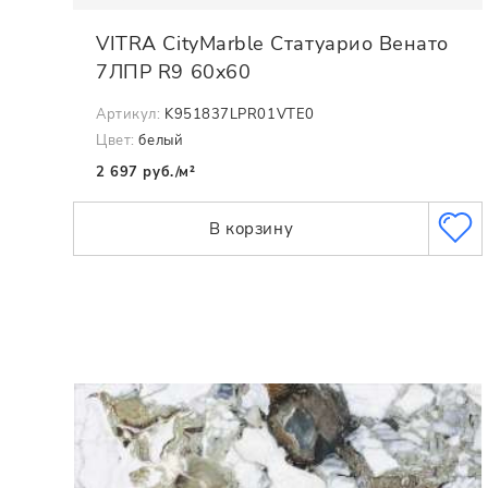
VITRA CityMarble Статуарио Венато
7ЛПР R9 60x60
Артикул:
K951837LPR01VTE0
Цвет:
белый
2 697 руб./м²
В корзину