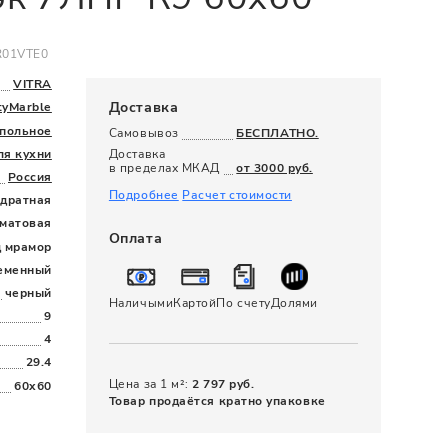
120 x 280
R01VTE0
VITRA
Доставка
tyMarble
польное
Самовывоз
БЕСПЛАТНО.
ля кухни
Доставка
в пределах МКАД
от 3000 руб.
Россия
Подробнее
Расчет стоимости
дратная
матовая
Оплата
д мрамор
еменный
черный
Наличыми
Картой
По счету
Долями
9
4
29.4
Цена за 1 м²:
2 797 руб.
60x60
Товар продаётся кратно упаковке