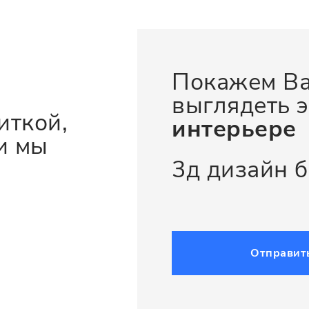
Покажем Ва
выглядеть э
иткой,
интерьере
и мы
3д дизайн 
Отправит