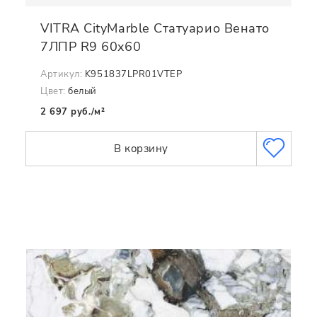
VITRA CityMarble Статуарио Венато
7ЛПР R9 60x60
Артикул:
K951837LPR01VTEP
Цвет:
белый
2 697 руб./м²
В корзину