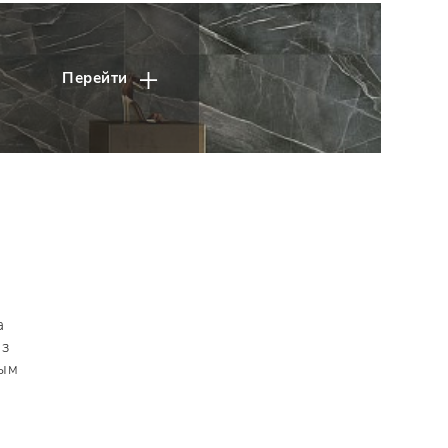
Перейти
а
из
ным