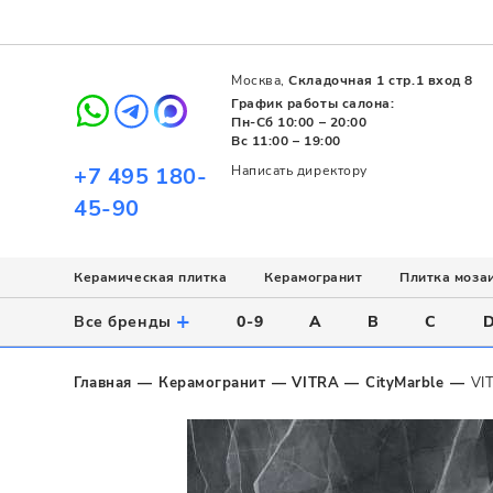
Москва,
Складочная 1 стр.1 вход 8
График работы салона:
Пн-Сб 10:00 – 20:00
Вс 11:00 – 19:00
+7 495 180-
Написать директору
45-90
Керамическая плитка
Керамогранит
Плитка моза
Использование
Назначение
Назначение
Стиль
Поверхность
Цвет
+
Все бренды
0-9
A
B
C
Напольное
Для ванной
Для ванной
Современный
Матовая
Белый
Настенное
Напольное
Для бассейна
Пэчворк
Полированная
Серый
Главная
Керамогранит
VITRA
CityMarble
VI
Для улицы
Для кухни
Лофт
Глянцевая
Черный
Все
Все
Все
Все
Все
Назначение
Для ванной