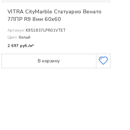
VITRA CityMarble Статуарио Венато
7ЛПР R9 8мм 60x60
Артикул:
K951837LPR01VTET
Цвет:
белый
2 697 руб./м²
В корзину