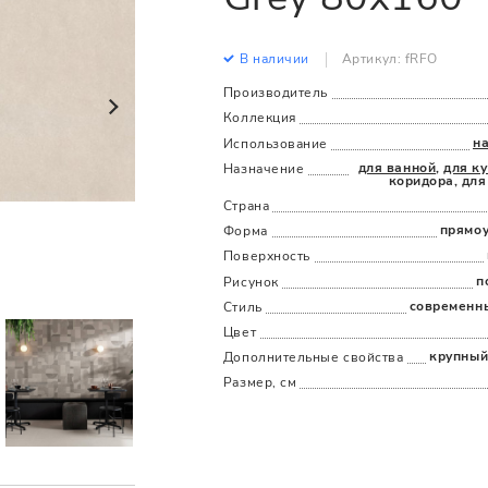
Все
Все
В наличии
Артикул: fRFO
Производитель
Коллекция
н
Использование
для ванной
,
для к
Назначение
коридора, для
Страна
прямо
Форма
Поверхность
п
Рисунок
современн
Стиль
Цвет
крупный
Дополнительные cвойства
Размер, см