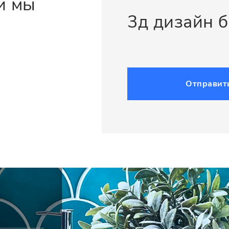
и мы
3д дизайн 
Отправит