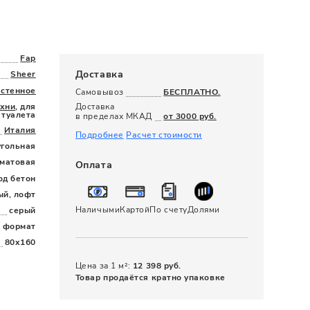
120 x 280
Fap
Доставка
Sheer
астенное
Самовывоз
БЕСПЛАТНО.
ухни
, для
Доставка
 туалета
в пределах МКАД
от 3000 руб.
Италия
Подробнее
Расчет стоимости
угольная
матовая
Оплата
од бетон
ый, лофт
Наличыми
Картой
По счету
Долями
серый
 формат
80x160
Цена за 1 м²:
12 398 руб.
Товар продаётся кратно упаковке