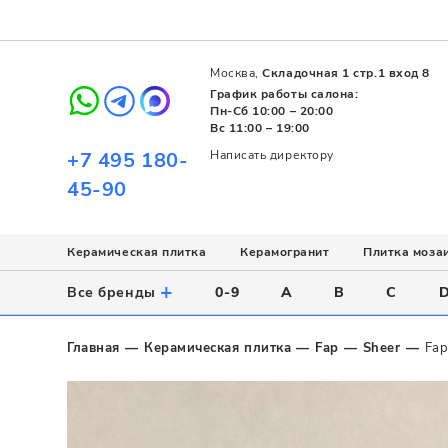
Москва,
Складочная 1 стр.1 вход 8
График работы салона:
Пн-Сб 10:00 – 20:00
Вс 11:00 – 19:00
+7 495 180-
Написать директору
45-90
Керамическая плитка
Керамогранит
Плитка моза
Использование
Назначение
Назначение
Стиль
Поверхность
Цвет
+
Все бренды
0-9
A
B
C
Напольное
Для ванной
Для ванной
Современный
Матовая
Белый
Настенное
Напольное
Для бассейна
Пэчворк
Полированная
Серый
Главная
Керамическая плитка
Fap
Sheer
Fap
Для улицы
Для кухни
Лофт
Глянцевая
Черный
Все
Все
Все
Все
Все
Назначение
Для ванной