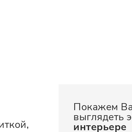
Покажем Ва
выглядеть э
иткой,
интерьере