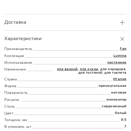
Доставка
Самовывоз
БЕСПЛАТНО.
Характеристики
Доставка
в пределах МКАД
от 3000 руб.
Fap
Производитель
Lumina
Коллекция
настенное
Использование
для ванной
,
для кухни
, для коридора,
Назначение
для гостиной, для туалета
Италия
Страна
прямоугольная
Форма
Наличыми
Картой
По счету
Долями
матовая
Поверхность
моноколор
Рисунок
современный
Стиль
белый
Цвет
8.5
Толщина, мм
7
В упаковке, шт