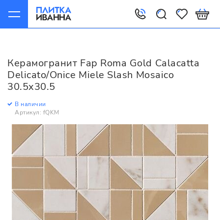
Главная
Керамогранит
Fap
Roma Gold
Fap Roma Gold Calacatta Delicato/Onice Miele Slash Mosaico
Керамогранит Fap Roma Gold Calacatta
30.5x30.5
Delicato/Onice Miele Slash Mosaico
30.5x30.5
В наличии
Артикул: fQKM