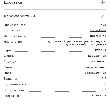
Доставка
Самовывоз
БЕСПЛАТНО.
Характеристики
Доставка
в пределах МКАД
от 3000 руб.
Fap
Производитель
Roma Gold
Коллекция
настенное
Использование
для ванной
,
для кухни
, для коридора,
Назначение
для гостиной, для туалета
Италия
Страна
квадратная
Форма
Наличыми
Картой
По счету
Долями
под оникс
Рисунок
современный
Стиль
разноцветная
Цвет
8.5
Толщина, мм
6
В упаковке, шт
8.2
Вес упаковки, кг
30.5x30.5
Размер, см