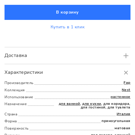
В корзину
Купить в 1 клик
Доставка
Самовывоз
БЕСПЛАТНО.
Характеристики
Доставка
в пределах МКАД
от 3000 руб.
Fap
Производитель
Nest
Коллекция
настенное
Использование
для ванной
,
для кухни
, для коридора,
Назначение
для гостиной, для туалета
Италия
Страна
прямоугольная
Форма
Наличыми
Картой
По счету
Долями
матовая
Поверхность
под дерево, елочкой