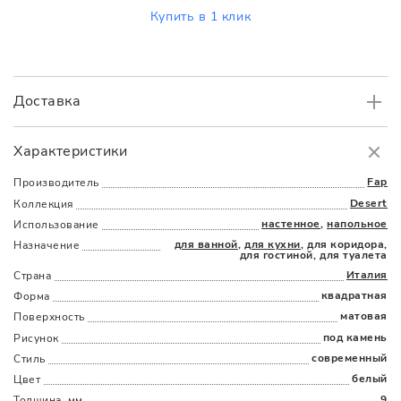
Купить в 1 клик
Доставка
Самовывоз
БЕСПЛАТНО.
Характеристики
Доставка
в пределах МКАД
от 3000 руб.
Fap
Производитель
Desert
Коллекция
настенное
,
напольное
Использование
для ванной
,
для кухни
, для коридора,
Назначение
для гостиной, для туалета
Италия
Страна
квадратная
Форма
Наличыми
Картой
По счету
Долями
матовая
Поверхность
под камень
Рисунок
современный
Стиль
белый
Цвет
9
Толщина, мм