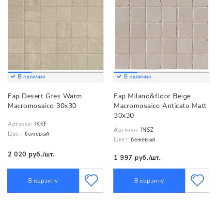
В наличии
В наличии
Fap Desert Gres Warm
Fap Milano&floor Beige
Macromosaico 30x30
Macromosaico Anticato Matt
30x30
Артикул:
fKKF
Артикул:
fNSZ
Цвет:
бежевый
Цвет:
бежевый
2 020 руб./шт.
1 997 руб./шт.
В корзину
В корзину