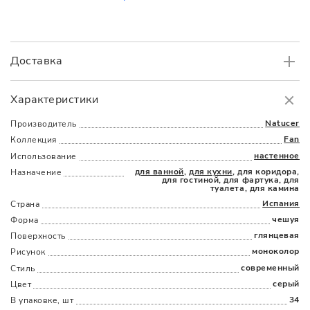
Доставка
Самовывоз
БЕСПЛАТНО.
Характеристики
Доставка
в пределах МКАД
от 3000 руб.
Natucer
Производитель
Fan
Коллекция
настенное
Использование
для ванной
,
для кухни
, для коридора,
Назначение
для гостиной, для фартука, для
туалета, для камина
Испания
Страна
чешуя
Форма
Наличыми
Картой
По счету
Долями
глянцевая
Поверхность
моноколор
Рисунок
современный
Стиль
серый
Цвет
34
В упаковке, шт