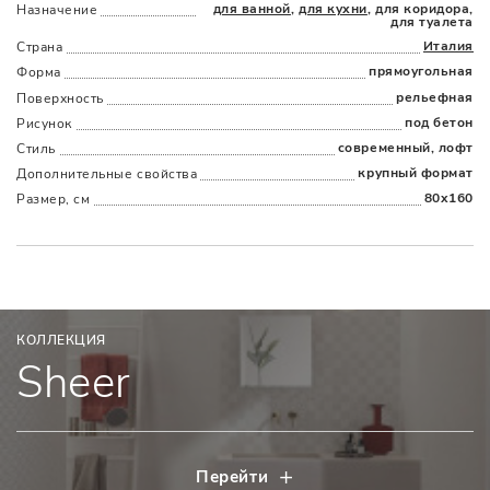
для ванной
,
для кухни
, для коридора,
Назначение
для туалета
Италия
Страна
прямоугольная
Форма
Наличыми
Картой
По счету
Долями
рельефная
Поверхность
под бетон
Рисунок
современный, лофт
Стиль
крупный формат
Дополнительные cвойства
80x160
Размер, см
КОЛЛЕКЦИЯ
Sheer
Перейти