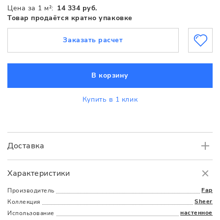
Цена за 1 м²:
14 334 руб.
Товар продаётся кратно упаковке
Заказать расчет
В корзину
Купить в 1 клик
Доставка
Самовывоз
БЕСПЛАТНО.
Характеристики
Доставка
в пределах МКАД
от 3000 руб.
Fap
Производитель
Sheer
Коллекция
настенное
Использование