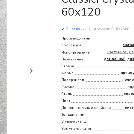
Все
Все
60x120
В наличии
Артикул: PL612608
Производитель
Marmi
Коллекция
настенное
,
на
Использование
для ванной
,
дл
Назначение
Страна
прямо
Форма
полир
Поверхность
по
Рисунок
совр
Стиль
Цвет
инте
Дополнительные cвойства
Толщина, мм
В упаковке, шт
Вес упаковки, кг