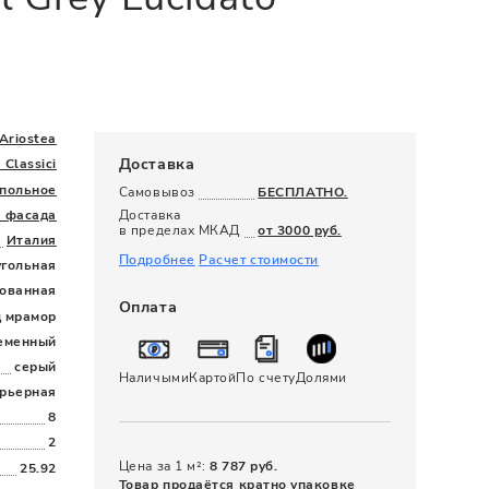
120 x 280
Ariostea
Доставка
 Classici
польное
Самовывоз
БЕСПЛАТНО.
я фасада
Доставка
в пределах МКАД
от 3000 руб.
Италия
Подробнее
Расчет стоимости
угольная
ованная
Оплата
д мрамор
еменный
серый
Наличыми
Картой
По счету
Долями
рьерная
8
2
Цена за 1 м²:
8 787 руб.
25.92
Товар продаётся кратно упаковке