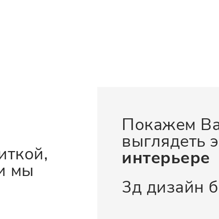
Покажем Ва
выглядеть э
иткой,
интерьере
и мы
3д дизайн 