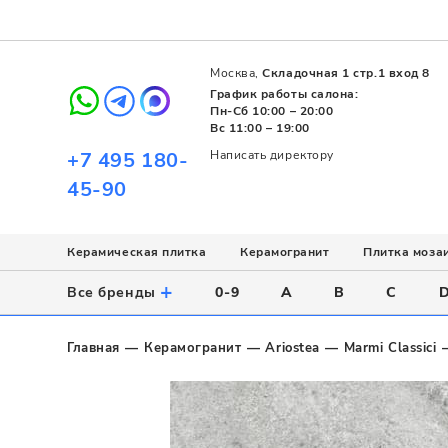
Москва,
Складочная 1 стр.1 вход 8
График работы салона:
Пн-Сб 10:00 – 20:00
Вс 11:00 – 19:00
+7 495 180-
Написать директору
45-90
Керамическая плитка
Керамогранит
Плитка моза
Использование
Назначение
Назначение
Стиль
Поверхность
Цвет
+
Все бренды
0-9
A
B
C
Напольное
Для ванной
Для ванной
Современный
Матовая
Белый
Настенное
Напольное
Для бассейна
Пэчворк
Полированная
Серый
Главная
Керамогранит
Ariostea
Marmi Classici
Для улицы
Для кухни
Лофт
Глянцевая
Черный
Все
Все
Все
Все
Все
Назначение
Для ванной