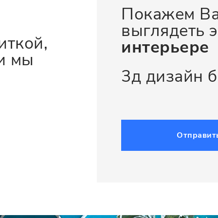
Покажем Ва
выглядеть э
иткой,
интерьере
и мы
3д дизайн 
Отправит