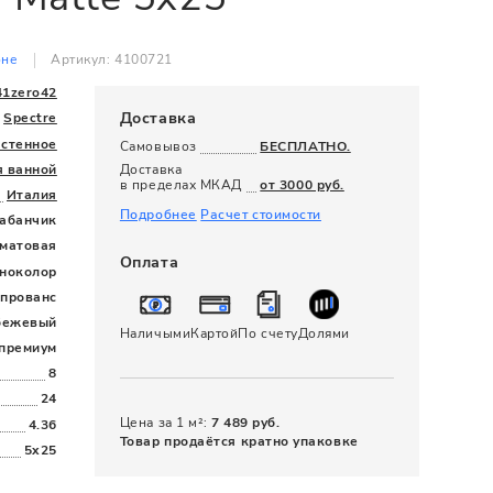
120 x 280
оне
Артикул: 4100721
41zero42
Доставка
Spectre
астенное
Самовывоз
БЕСПЛАТНО.
я ванной
Доставка
в пределах МКАД
от 3000 руб.
Италия
Подробнее
Расчет стоимости
абанчик
матовая
Оплата
ноколор
прованс
бежевый
Наличыми
Картой
По счету
Долями
премиум
8
24
Цена за 1 м²:
7 489 руб.
4.36
Товар продаётся кратно упаковке
5x25