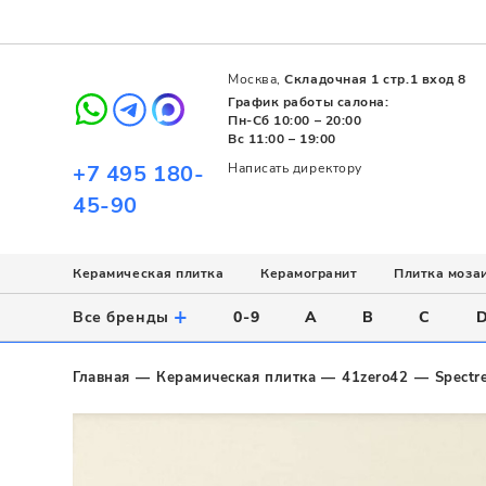
Москва,
Складочная 1 стр.1 вход 8
График работы салона:
Пн-Сб 10:00 – 20:00
Вс 11:00 – 19:00
+7 495 180-
Написать директору
45-90
Керамическая плитка
Керамогранит
Плитка моза
Использование
Назначение
Назначение
Стиль
Поверхность
Цвет
+
Все бренды
0-9
A
B
C
Напольное
Для ванной
Для ванной
Современный
Матовая
Белый
Настенное
Напольное
Для бассейна
Пэчворк
Полированная
Серый
Главная
Керамическая плитка
41zero42
Spectr
Для улицы
Для кухни
Лофт
Глянцевая
Черный
Все
Все
Все
Все
Все
Назначение
Для ванной