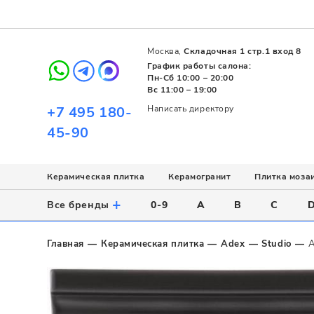
Москва,
Складочная 1 стр.1 вход 8
График работы салона:
Пн-Сб 10:00 – 20:00
Вс 11:00 – 19:00
+7 495 180-
Написать директору
45-90
Керамическая плитка
Керамогранит
Плитка моза
Использование
Назначение
Назначение
Стиль
Поверхность
Цвет
+
Все бренды
0-9
A
B
C
Напольное
Для ванной
Для ванной
Современный
Матовая
Белый
Настенное
Напольное
Для бассейна
Пэчворк
Полированная
Серый
Главная
Керамическая плитка
Adex
Studio
A
Для улицы
Для кухни
Лофт
Глянцевая
Черный
Все
Все
Все
Все
Все
Назначение
Для ванной