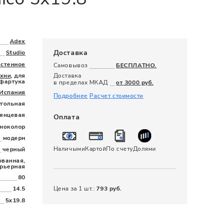
120 x 280
Adex
Доставка
Studio
астенное
Самовывоз
БЕСПЛАТНО.
ухни
, для
Доставка
фартука
в пределах МКАД
от 3000 руб.
Испания
Подробнее
Расчет стоимости
угольная
лянцевая
Оплата
ноколор
модерн
Наличыми
Картой
По счету
Долями
черный
ванная,
рьерная
80
Цена за 1 шт.:
793 руб.
14.5
5x19.8