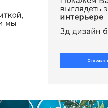
Покажем Ва
выглядеть э
иткой,
интерьере
и мы
3д дизайн 
Отправит