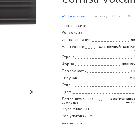
Все
Все
В наличии
Артикул: ADST5305
Производитель
Коллекция
н
Использование
для ванной
,
для к
Назначение
Страна
прямо
Форма
г
Поверхность
мо
Рисунок
Стиль
Цвет
ректифициро
Дополнительные
инте
cвойства
В упаковке, шт
Вес упаковки, кг
Размер, см