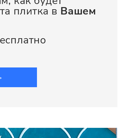
м, как будет
та плитка в
Вашем
бесплатно
ь