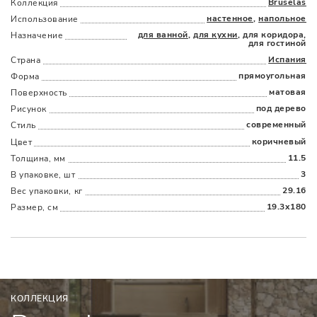
Bruselas
Коллекция
настенное
,
напольное
Использование
для ванной
,
для кухни
, для коридора,
Назначение
для гостиной
Испания
Страна
прямоугольная
Форма
Наличыми
Картой
По счету
Долями
матовая
Поверхность
под дерево
Рисунок
современный
Стиль
коричневый
Цвет
11.5
Толщина, мм
3
В упаковке, шт
29.16
Вес упаковки, кг
19.3x180
Размер, см
КОЛЛЕКЦИЯ