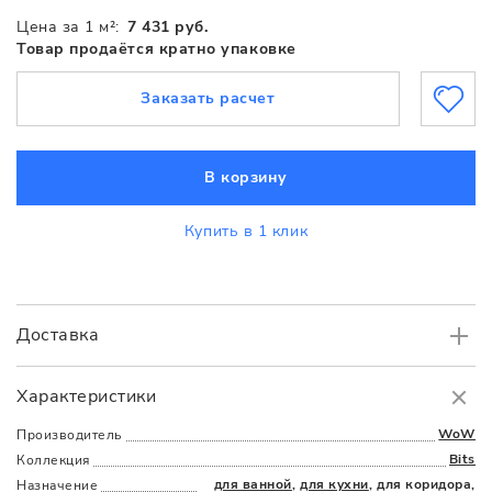
Цена за 1 м²:
7 431 руб.
Товар продаётся кратно упаковке
Заказать расчет
В корзину
Купить в 1 клик
Доставка
Самовывоз
БЕСПЛАТНО.
Характеристики
Доставка
в пределах МКАД
от 3000 руб.
WoW
Производитель
Bits
Коллекция
для ванной
,
для кухни
, для коридора,
Назначение