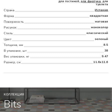
для гостиной,
для фартука
, для
туалета
Испания
Страна
квадратная
Форма
матовая
Поверхность
Наличыми
Картой
По счету
Долями
моноколор
Рисунок
классический
Стиль
зеленый
Цвет
8.5
Толщина, мм
38
В упаковке, шт
9.47
Вес упаковки, кг
11.6x11.6
Размер, см
КОЛЛЕКЦИЯ
Bits