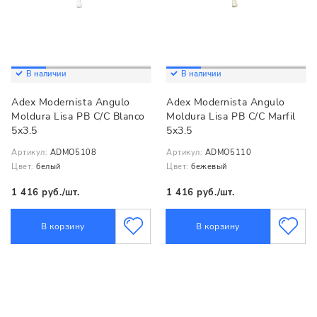
В наличии
В наличии
Adex Modernista Angulo
Adex Modernista Angulo
Moldura Lisa PB C/C Blanco
Moldura Lisa PB C/C Marfil
5x3.5
5x3.5
Артикул:
ADMO5108
Артикул:
ADMO5110
Цвет:
белый
Цвет:
бежевый
1 416 руб./шт.
1 416 руб./шт.
В корзину
В корзину