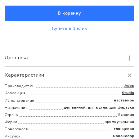
В корзину
Купить в 1 клик
Доставка
Самовывоз
БЕСПЛАТНО.
Характеристики
Доставка
в пределах МКАД
от 3000 руб.
Adex
Производитель
Studio
Коллекция
настенное
Использование
для ванной
,
для кухни
, для фартука
Назначение
Испания
Страна
прямоугольная
Форма
глянцевая
Поверхность
Наличыми
Картой
По счету
Долями
моноколор
Рисунок