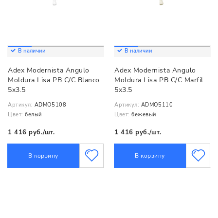
В наличии
В наличии
Adex Modernista Angulo
Adex Modernista Angulo
Moldura Lisa PB C/C Blanco
Moldura Lisa PB C/C Marfil
5x3.5
5x3.5
Артикул:
ADMO5108
Артикул:
ADMO5110
Цвет:
белый
Цвет:
бежевый
1 416 руб./шт.
1 416 руб./шт.
В корзину
В корзину