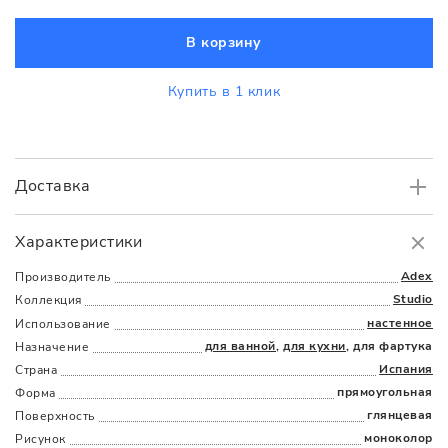
В корзину
Купить в 1 клик
Доставка
Самовывоз
БЕСПЛАТНО.
Характеристики
Доставка
в пределах МКАД
от 3000 руб.
Adex
Производитель
Studio
Коллекция
настенное
Использование
для ванной
,
для кухни
, для фартука
Назначение
Испания
Страна
прямоугольная
Форма
глянцевая
Поверхность
Наличыми
Картой
По счету
Долями
моноколор
Рисунок