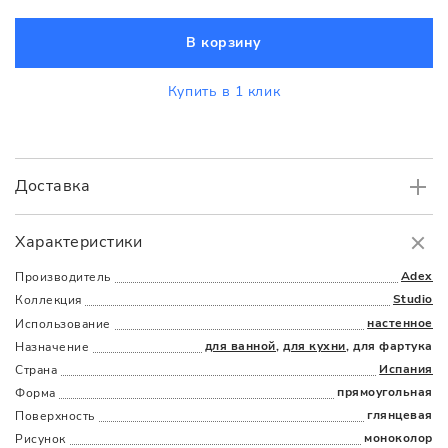
В корзину
Купить в 1 клик
Доставка
Самовывоз
БЕСПЛАТНО.
Характеристики
Доставка
в пределах МКАД
от 3000 руб.
Adex
Производитель
Studio
Коллекция
настенное
Использование
для ванной
,
для кухни
, для фартука
Назначение
Испания
Страна
прямоугольная
Форма
глянцевая
Поверхность
Наличыми
Картой
По счету
Долями
моноколор
Рисунок