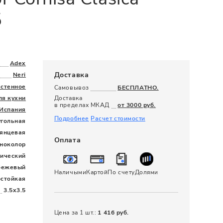
120 x 280
5
Adex
Доставка
Neri
астенное
Самовывоз
БЕСПЛАТНО.
ля кухни
Доставка
в пределах МКАД
от 3000 руб.
Испания
Подробнее
Расчет стоимости
угольная
лянцевая
Оплата
ноколор
сический
бежевый
Наличыми
Картой
По счету
Долями
остойкая
3.5x3.5
Цена за 1 шт.:
1 416 руб.