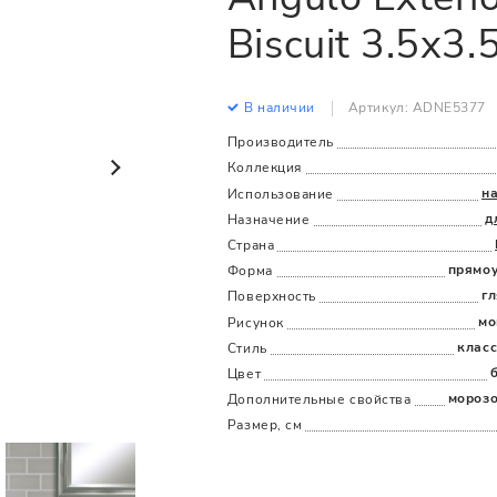
Все
Все
Biscuit 3.5x3.
В наличии
Артикул: ADNE5377
Производитель
Коллекция
н
Использование
д
Назначение
Страна
прямо
Форма
г
Поверхность
мо
Рисунок
клас
Стиль
Цвет
мороз
Дополнительные cвойства
Размер, см