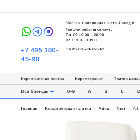
Москва,
Складочная 1 стр.1 вход 8
График работы салона:
Пн-Сб 10:00 – 20:00
Вс 11:00 – 19:00
+7 495 180-
Написать директору
45-90
Керамическая плитка
Керамогранит
Плитка моза
Использование
Назначение
Назначение
Стиль
Поверхность
Цвет
+
Все бренды
0-9
A
B
C
Напольное
Для ванной
Для ванной
Современный
Матовая
Белый
Настенное
Напольное
Для бассейна
Пэчворк
Полированная
Серый
Главная
Керамическая плитка
Adex
Neri
Ade
Для улицы
Для кухни
Лофт
Глянцевая
Черный
Все
Все
Все
Все
Все
Назначение
Для ванной