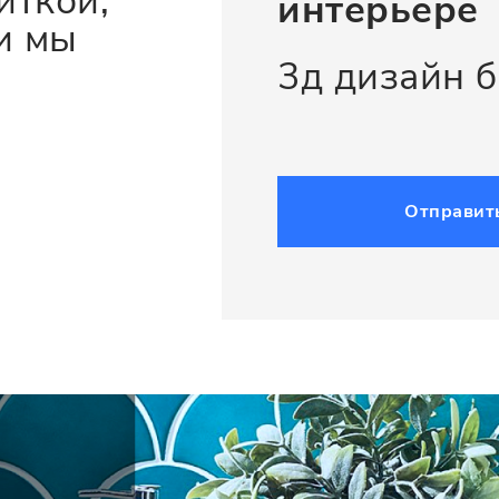
иткой,
интерьере
и мы
3д дизайн 
Отправит