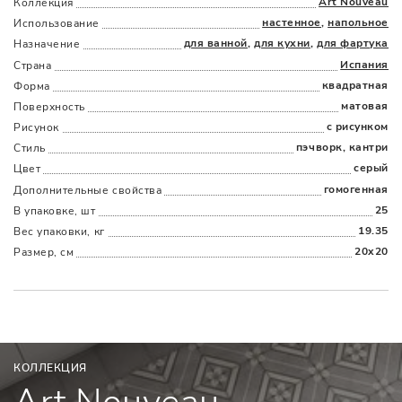
Art Nouveau
Коллекция
настенное
,
напольное
Использование
для ванной
,
для кухни
,
для фартука
Назначение
Испания
Страна
квадратная
Форма
матовая
Поверхность
Наличыми
Картой
По счету
Долями
с рисунком
Рисунок
пэчворк, кантри
Стиль
серый
Цвет
гомогенная
Дополнительные cвойства
25
В упаковке, шт
19.35
Вес упаковки, кг
20x20
Размер, см
КОЛЛЕКЦИЯ