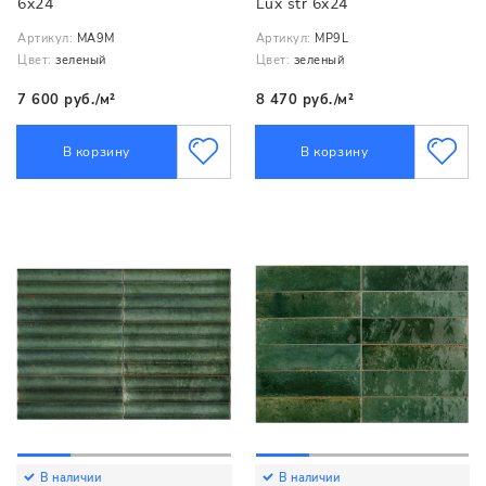
6x24
Lux str 6x24
Артикул:
MA9M
Артикул:
MP9L
Цвет:
зеленый
Цвет:
зеленый
7 600 руб./м²
8 470 руб./м²
В корзину
В корзину
В наличии
В наличии