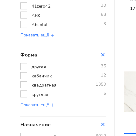
30
41zero42
17
68
ABK
3
Absolut
Показать ещё
Форма
35
другая
12
кабанчик
1350
квадратная
6
круглая
Показать ещё
Назначение
3012