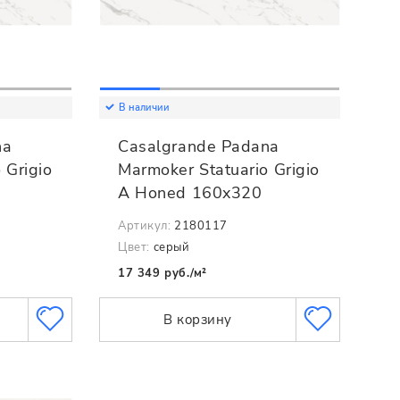
В наличии
na
Casalgrande Padana
 Grigio
Marmoker Statuario Grigio
A Honed 160x320
Артикул:
2180117
Цвет:
серый
17 349 руб./м²
В корзину