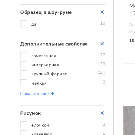
M
Образец в шоу-руме
1
19
да
Ар
Цв
10
Дополнительные cвойства
22
гомогенная
139
интерьерная
641
крупный формат
2
мелкая
Показать ещё
Рисунок
3
елочкой
1
кракелюр