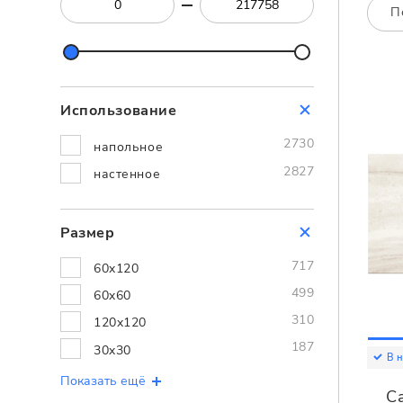
Посмотреть всю мозаику
П
Для кухни
Для фартука
Все
Посмотреть весь керамогранит
Использование
Посмотреть всю керамическую плитку
2730
напольное
2827
настенное
Размер
717
60x120
499
60x60
310
120x120
187
30x30
В 
Показать ещё
C