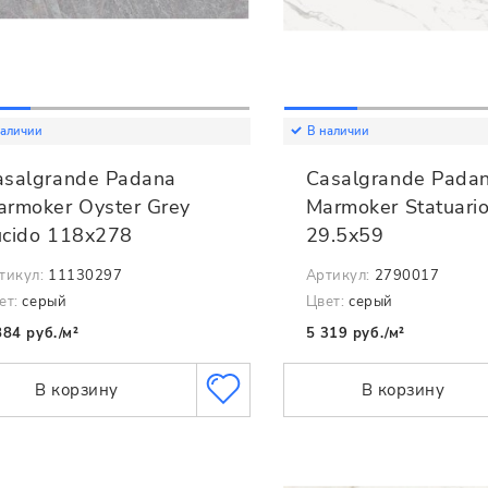
наличии
В наличии
asalgrande Padana
Casalgrande Pada
armoker Oyster Grey
Marmoker Statuario
ucido 118x278
29.5x59
тикул:
11130297
Артикул:
2790017
ет:
серый
Цвет:
серый
884 руб./м²
5 319 руб./м²
В корзину
В корзину