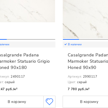
наличии
В наличии
asalgrande Padana
Casalgrande Pada
rmoker Statuario Grigio
Marmoker Statuario
oned 90x180
Honed 90x90
тикул:
2490117
Артикул:
2990117
ет:
серый
Цвет:
серый
247 руб./м²
7 780 руб./м²
В корзину
В корзину