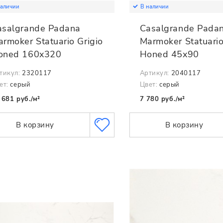
наличии
В наличии
asalgrande Padana
Casalgrande Pada
rmoker Statuario Grigio
Marmoker Statuario
oned 160x320
Honed 45x90
тикул:
2320117
Артикул:
2040117
ет:
серый
Цвет:
серый
 681 руб./м²
7 780 руб./м²
В корзину
В корзину