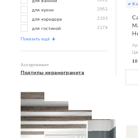
для ванной
В 
2952
для кухни
C
2193
для коридора
Ma
2174
для гостиной
H
Показать ещё
Ар
Цв
10
Ассортимент
Подтипы керамогранита