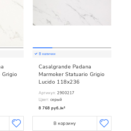
В наличии
na
Casalgrande Padana
 Grigio
Marmoker Statuario Grigio
Lucido 118x236
Артикул:
2900217
Цвет:
серый
8 768 руб./м²
В корзину