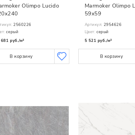
armoker Olimpo Lucido
Marmoker Olimpo L
20x240
59x59
тикул:
2560226
Артикул:
2954626
ет:
серый
Цвет:
серый
 681 руб./м²
5 521 руб./м²
В корзину
В корзину