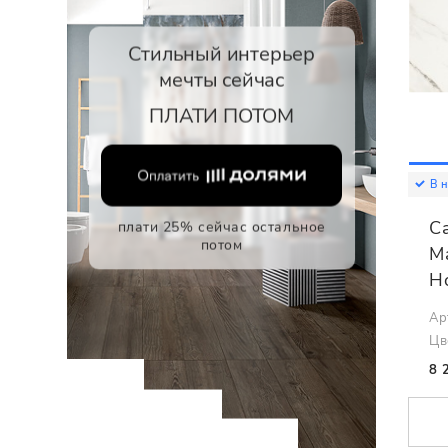
Стильный интерьер
мечты сейчас
ПЛАТИ ПОТОМ
В 
C
плати 25% сейчас остальное
потом
Ma
H
Ар
Цв
8 