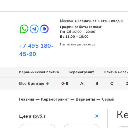
Москва,
Складочная 1 стр.1 вход 8
График работы салона:
Пн-Сб 10:00 – 20:00
Вс 11:00 – 19:00
+7 495 180-
Написать директору
45-90
Керамическая плитка
Керамогранит
Плитка моза
Использование
Назначение
Назначение
Стиль
Поверхность
Цвет
+
Все бренды
0-9
A
B
C
Напольное
Для ванной
Для ванной
Современный
Матовая
Белый
Настенное
Напольное
Для бассейна
Пэчворк
Полированная
Серый
Главная
Керамогранит
Варианты
Серый
Для улицы
Для кухни
Лофт
Глянцевая
Черный
К
Все
Все
Все
Все
Все
Назначение
Цена
(руб.)
Для ванной