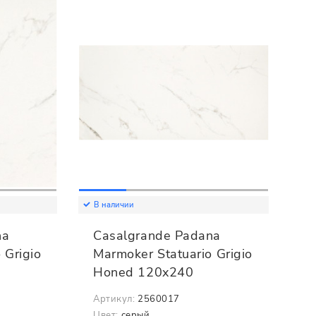
В наличии
na
Casalgrande Padana
 Grigio
Marmoker Statuario Grigio
Honed 120x240
Артикул:
2560017
Цвет:
серый