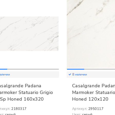
наличии
В наличии
asalgrande Padana
Casalgrande Pada
rmoker Statuario Grigio
Marmoker Statuario
 Sp Honed 160x320
Honed 120x120
тикул:
2180317
Артикул:
2950117
ет:
серый
Цвет:
серый