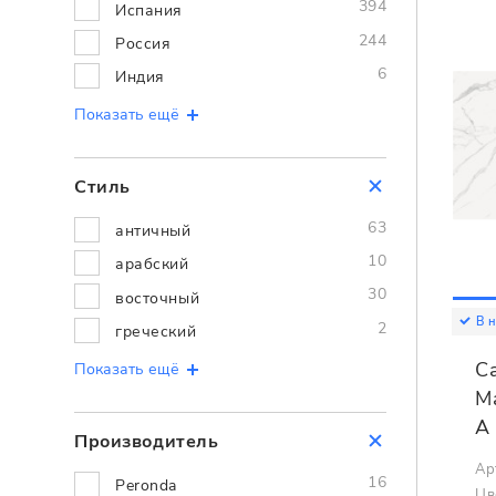
394
Испания
244
Россия
6
Индия
Показать ещё
Стиль
63
античный
10
арабский
30
восточный
В 
2
греческий
C
Показать ещё
Ma
A
Производитель
Ар
16
Peronda
Цв