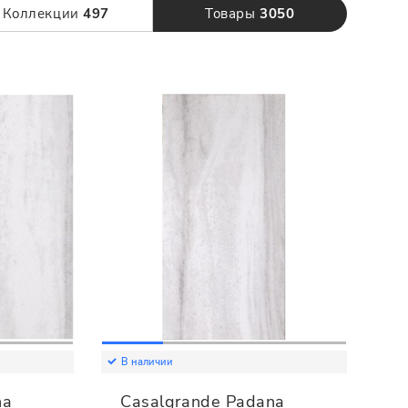
120 x 280
Коллекции
497
Товары
3050
В наличии
na
Casalgrande Padana