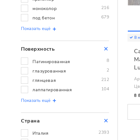
216
моноколор
679
под бетон
Показать ещё
В 
Поверхность
C
M
8
Патинированная
L
2
глазурованная
Ар
212
глянцевая
Цв
104
лаппатированная
8 
Показать ещё
Страна
2393
Италия