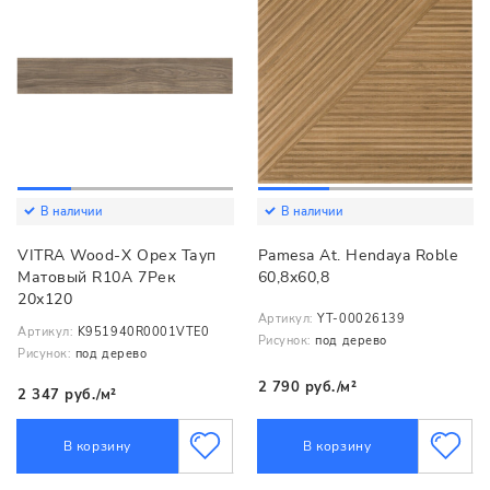
В наличии
В наличии
VITRA Wood-X Орех Тауп
Pamesa At. Hendaya Roble
Матовый R10A 7Рек
60,8x60,8
20х120
Артикул:
YT-00026139
Артикул:
K951940R0001VTE0
Рисунок:
под дерево
Рисунок:
под дерево
2 790 руб./м²
2 347 руб./м²
В корзину
В корзину