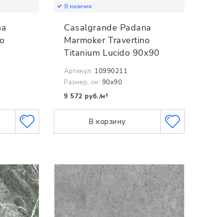
В наличии
na
Casalgrande Padana
no
Marmoker Travertino
Titanium Lucido 90x90
Артикул:
10990211
Размер, см:
90x90
9 572 руб./м²
В корзину