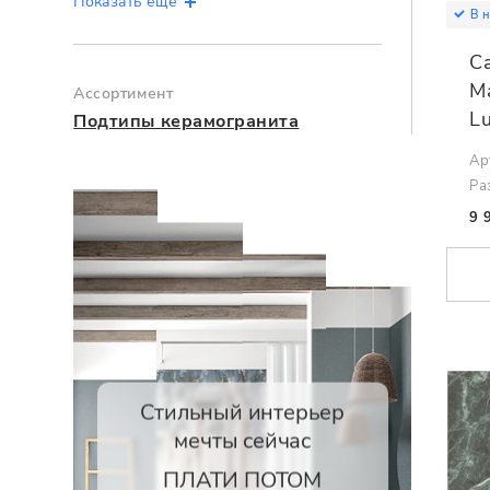
Показать ещё
В 
C
M
Ассортимент
L
Подтипы керамогранита
Ар
Ра
9 
Стильный интерьер
мечты сейчас
ПЛАТИ ПОТОМ