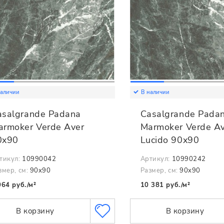
наличии
В наличии
asalgrande Padana
Casalgrande Pada
armoker Verde Aver
Marmoker Verde A
0x90
Lucido 90x90
тикул:
10990042
Артикул:
10990242
змер, см:
90x90
Размер, см:
90x90
064 руб./м²
10 381 руб./м²
В корзину
В корзину