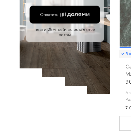
плати 25% сейчас остальное
потом
В 
C
M
9
Ар
Ра
7 