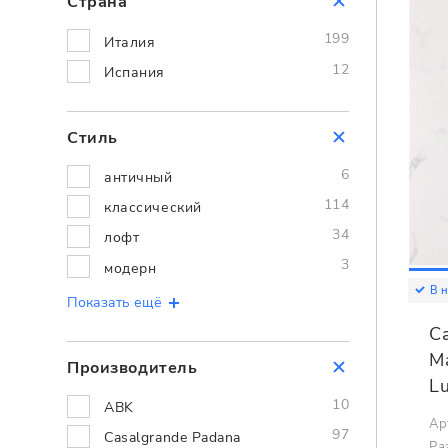
Страна
199
Италия
12
Испания
Стиль
6
античный
114
классический
34
лофт
3
модерн
В 
Показать ещё
C
Ma
Производитель
L
10
ABK
Ар
97
Casalgrande Padana
Ра