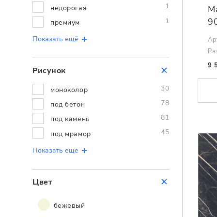
1
недорогая
Ma
9
1
премиум
Показать ещё
Ар
Ра
9 
Рисунок
30
моноколор
78
под бетон
81
под камень
45
под мрамор
Показать ещё
Цвет
бежевый