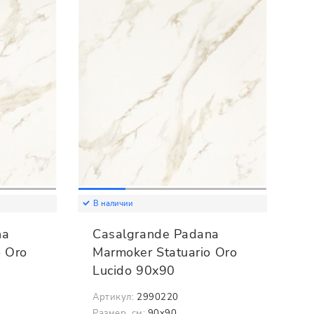
В наличии
na
Casalgrande Padana
o Oro
Marmoker Statuario Oro
Lucido 90x90
Артикул:
2990220
Размер, см:
90x90