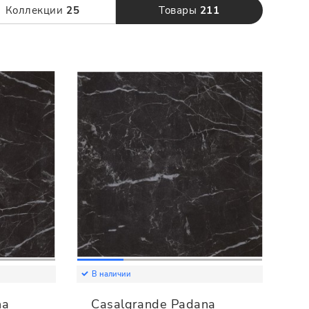
120 x 280
Коллекции
25
Товары
211
В наличии
na
Casalgrande Padana