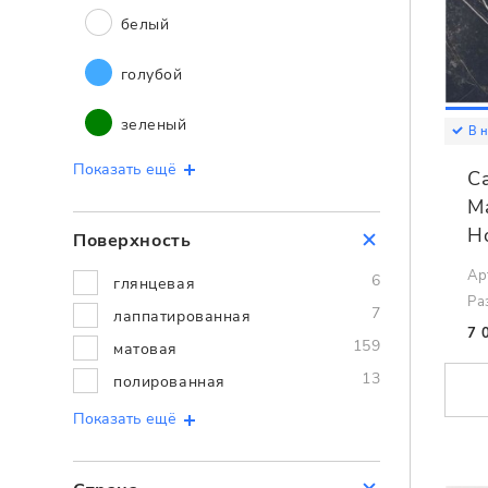
белый
голубой
зеленый
В 
Показать ещё
C
M
H
Поверхность
Ар
6
глянцевая
Ра
7
лаппатированная
7 
159
матовая
13
полированная
Показать ещё