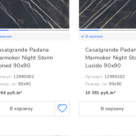
наличии
В наличии
asalgrande Padana
Casalgrande Pada
armoker Night Storm
Marmoker Night St
oned 90x90
Lucido 90x90
тикул:
12990002
Артикул:
12990202
змер, см:
90x90
Размер, см:
90x90
064 руб./м²
10 381 руб./м²
В корзину
В корзину