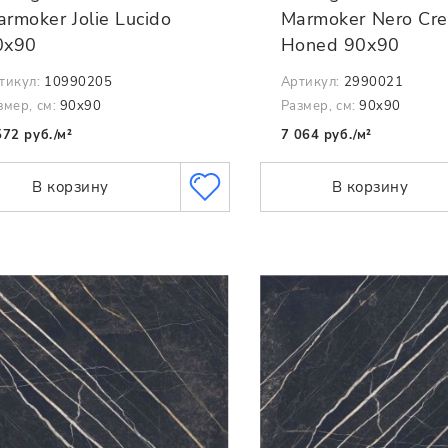
rmoker Jolie Lucido
Marmoker Nero Cre
0x90
Honed 90x90
тикул:
10990205
Артикул:
2990021
змер, см:
90x90
Размер, см:
90x90
572 руб./м²
7 064 руб./м²
В корзину
В корзину