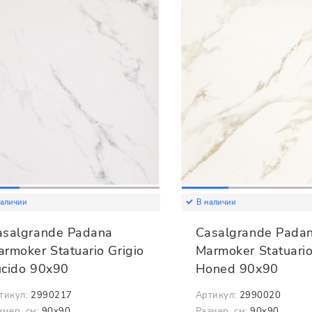
наличии
В наличии
asalgrande Padana
Casalgrande Pada
rmoker Statuario Grigio
Marmoker Statuari
ucido 90x90
Honed 90x90
тикул:
2990217
Артикул:
2990020
змер, см:
90x90
Размер, см:
90x90