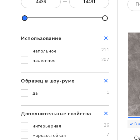
Посмотреть всю мозаику
П
Для кухни
Для фартука
Все
Посмотреть весь керамогранит
Использование
Посмотреть всю керамическую плитку
211
напольное
207
настенное
Образец в шоу-руме
1
да
Дополнительные cвойства
В 
26
интерьерная
7
морозостойкая
C