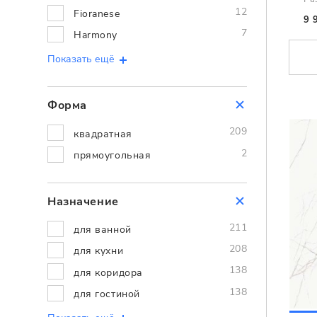
12
Fioranese
9 
7
Harmony
Показать ещё
Форма
209
квадратная
2
прямоугольная
Назначение
211
для ванной
208
для кухни
138
для коридора
138
для гостиной