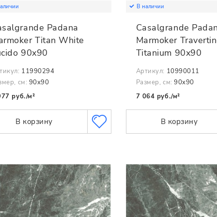
наличии
В наличии
asalgrande Padana
Casalgrande Pada
armoker Titan White
Marmoker Traverti
ucido 90x90
Titanium 90x90
тикул:
11990294
Артикул:
10990011
змер, см:
90x90
Размер, см:
90x90
977 руб./м²
7 064 руб./м²
В корзину
В корзину