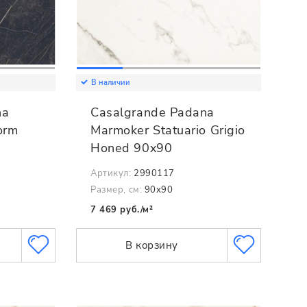
В наличии
na
Casalgrande Padana
orm
Marmoker Statuario Grigio
Honed 90x90
Артикул:
2990117
Размер, см:
90x90
7 469 руб./м²
В корзину