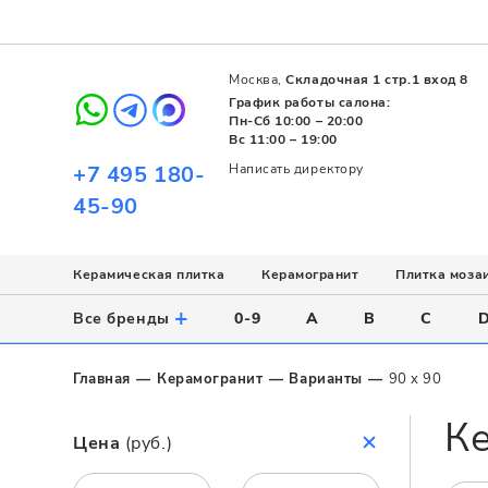
Москва,
Складочная 1 стр.1 вход 8
График работы салона:
Пн-Сб 10:00 – 20:00
Вс 11:00 – 19:00
+7 495 180-
Написать директору
45-90
Керамическая плитка
Керамогранит
Плитка моза
Использование
Назначение
Назначение
Стиль
Поверхность
Цвет
+
Все бренды
0-9
A
B
C
Напольное
Для ванной
Для ванной
Современный
Матовая
Белый
Настенное
Напольное
Для бассейна
Пэчворк
Полированная
Серый
Главная
Керамогранит
Варианты
90 x 90
Для улицы
Для кухни
Лофт
Глянцевая
Черный
Ке
Все
Все
Все
Все
Все
Назначение
Цена
(руб.)
Для ванной