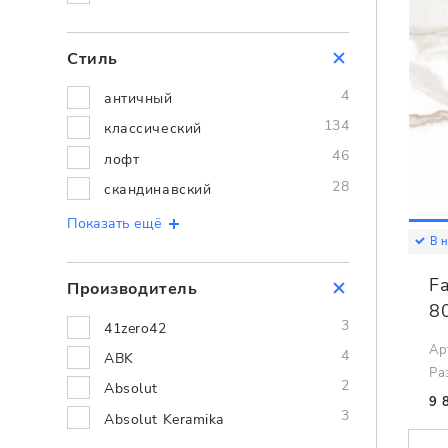
Стиль
4
античный
134
классический
46
лофт
28
скандинавский
Показать ещё
В 
F
Производитель
8
3
41zero42
Ар
4
ABK
Ра
2
Absolut
9 
3
Absolut Keramika