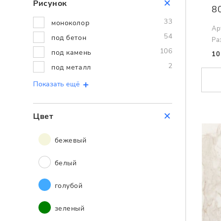
Рисунок
8
33
моноколор
Ар
54
под бетон
Ра
106
под камень
10
2
под металл
Показать ещё
Цвет
бежевый
белый
голубой
зеленый