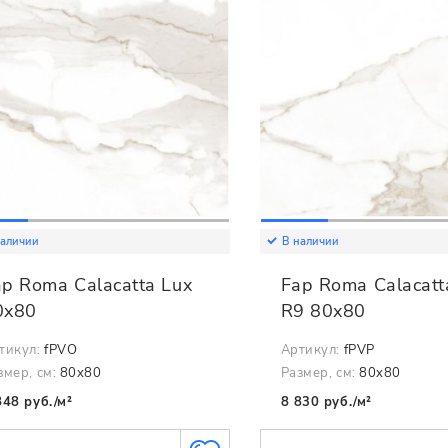
наличии
В наличии
ap Roma Calacatta Lux
Fap Roma Calacatt
0x80
R9 80x80
тикул:
fPVO
Артикул:
fPVP
змер, см:
80x80
Размер, см:
80x80
848 руб./м²
8 830 руб./м²