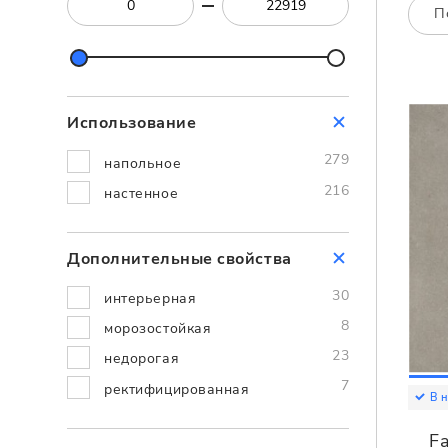
Посмотреть всю мозаику
П
Для кухни
Для фартука
Все
Посмотреть весь керамогранит
Использование
Посмотреть всю керамическую плитку
279
напольное
216
настенное
Дополнительные cвойства
30
интерьерная
8
морозостойкая
23
недорогая
7
ректифицированная
В 
F