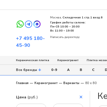
Москва,
Складочная 1 стр.1 вход 8
График работы салона:
Пн-Сб 10:00 – 20:00
Вс 11:00 – 19:00
+7 495 180-
Написать директору
45-90
Керамическая плитка
Керамогранит
Плитка моза
Использование
Назначение
Назначение
Стиль
Поверхность
Цвет
+
Все бренды
0-9
A
B
C
Напольное
Для ванной
Для ванной
Современный
Матовая
Белый
Настенное
Напольное
Для бассейна
Пэчворк
Полированная
Серый
Главная
Керамогранит
Варианты
80 x 80
Для улицы
Для кухни
Лофт
Глянцевая
Черный
Ке
Все
Все
Все
Все
Все
Назначение
Цена
(руб.)
Для ванной