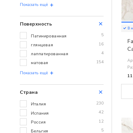
Показать ещё
Поверхность
В 
5
Патинированная
F
16
глянцевая
Ca
4
лаппатированная
Ар
154
матовая
Ра
Показать ещё
11
Страна
230
Италия
42
Испания
12
Россия
5
Бельгия