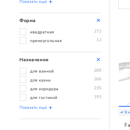
Показать ещё
Форма
272
квадратная
12
прямоугольная
Назначение
289
для ванной
266
для кухни
235
для коридора
193
для гостиной
Показать ещё
В 
Fa