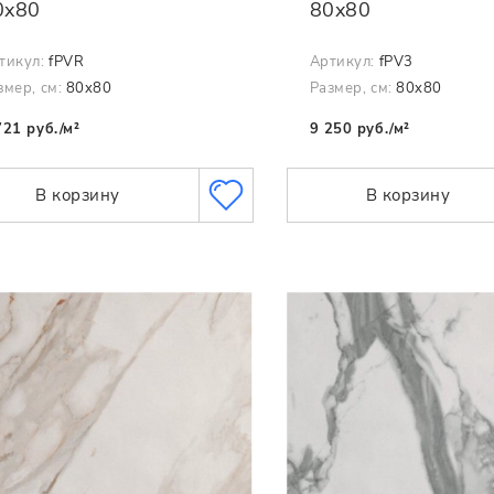
0x80
80x80
тикул:
fPVR
Артикул:
fPV3
змер, см:
80x80
Размер, см:
80x80
721 руб./м²
9 250 руб./м²
В корзину
В корзину