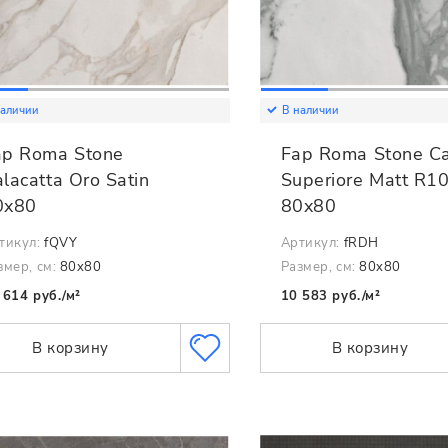
наличии
В наличии
ap Roma Stone
Fap Roma Stone Ca
lacatta Oro Satin
Superiore Matt R1
0x80
80x80
тикул:
fQVY
Артикул:
fRDH
змер, см:
80x80
Размер, см:
80x80
 614 руб./м²
10 583 руб./м²
В корзину
В корзину