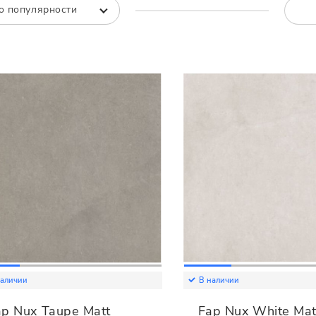
Все
Все
о популярности
наличии
В наличии
ap Nux Taupe Matt
Fap Nux White Mat