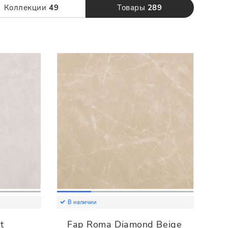
120 x 280
Коллекции
49
Товары
289
В наличии
t
Fap Roma Diamond Beige