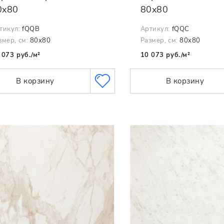
0x80
80x80
тикул:
fQQB
Артикул:
fQQC
змер, см:
80x80
Размер, см:
80x80
 073 руб./м²
10 073 руб./м²
В корзину
В корзину