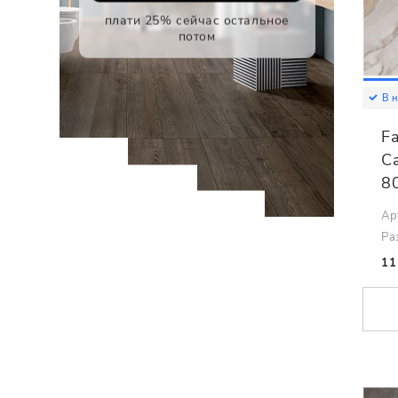
плати 25% сейчас остальное
потом
В 
F
Ca
8
Ар
Ра
11