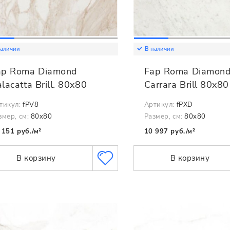
наличии
В наличии
ap Roma Diamond
Fap Roma Diamon
lacatta Brill. 80x80
Carrara Brill 80x80
тикул:
fPV8
Артикул:
fPXD
змер, см:
80x80
Размер, см:
80x80
 151 руб./м²
10 997 руб./м²
В корзину
В корзину