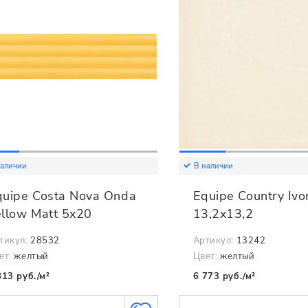
наличии
В наличии
quipe Costa Nova Onda
Equipe Country Ivo
ellow Matt 5x20
13,2x13,2
тикул:
28532
Артикул:
13242
ет:
желтый
Цвет:
желтый
813 руб./м²
6 773 руб./м²