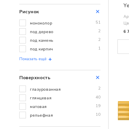
Y
Рисунок
Ар
51
моноколор
Цв
2
под дерево
6 
2
под камень
1
под кирпич
Показать ещё
Поверхность
2
глазурованная
40
глянцевая
19
матовая
10
рельефная