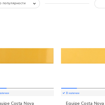
Все
Все
о популярности
наличии
В наличии
quipe Costa Nova
Equipe Costa Nova