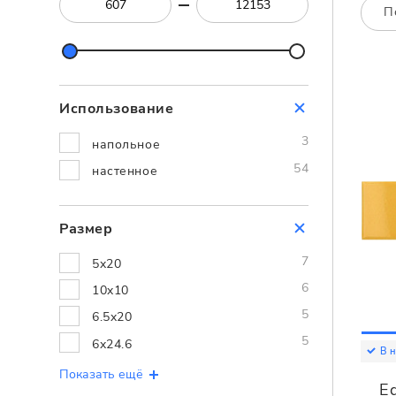
Посмотреть всю мозаику
П
Для кухни
Для фартука
Все
Посмотреть весь керамогранит
Использование
Посмотреть всю керамическую плитку
3
напольное
54
настенное
Размер
7
5x20
6
10x10
5
6.5x20
5
6x24.6
В 
Показать ещё
E