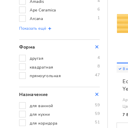
4
Amadis
6
Ape Ceramica
1
Arcana
Показать ещё
Форма
4
другая
8
квадратная
В 
47
прямоугольная
E
Y
Назначение
Ар
59
для ванной
Цв
59
для кухни
7 
51
для коридора