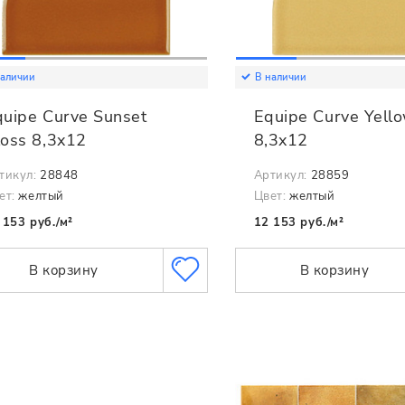
наличии
В наличии
quipe Curve Sunset
Equipe Curve Yell
loss 8,3x12
8,3x12
тикул:
28848
Артикул:
28859
ет:
желтый
Цвет:
желтый
 153 руб./м²
12 153 руб./м²
В корзину
В корзину