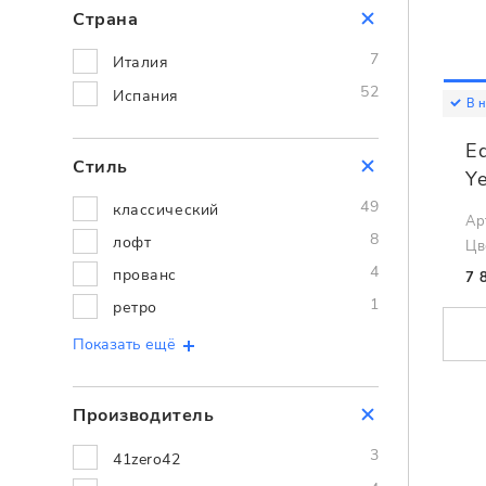
Страна
7
Италия
52
Испания
В 
Eq
Стиль
Y
49
классический
Ар
8
лофт
Цв
4
прованс
7 
1
ретро
Показать ещё
Производитель
3
41zero42