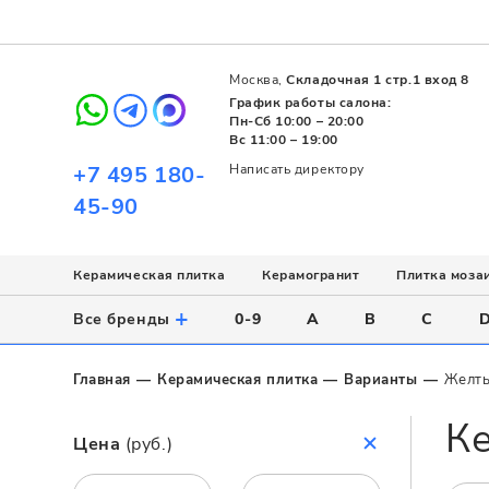
Москва,
Складочная 1 стр.1 вход 8
График работы салона:
Пн-Сб 10:00 – 20:00
Вс 11:00 – 19:00
+7 495 180-
Написать директору
45-90
Керамическая плитка
Керамогранит
Плитка моза
Использование
Назначение
Назначение
Стиль
Поверхность
Цвет
+
Все бренды
0-9
A
B
C
Напольное
Для ванной
Для ванной
Современный
Матовая
Белый
Настенное
Напольное
Для бассейна
Пэчворк
Полированная
Серый
Главная
Керамическая плитка
Варианты
Желт
Для улицы
Для кухни
Лофт
Глянцевая
Черный
Ке
Все
Все
Все
Все
Все
Назначение
Цена
(руб.)
Для ванной