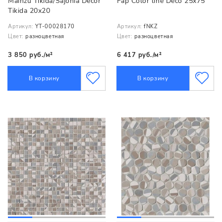
Mainzu Tikida/Sajonia Decor
Fap Color line Deco 25x75
Tikida 20х20
Артикул:
YT-00028170
Артикул:
fNKZ
Цвет:
разноцветная
Цвет:
разноцветная
3 850 руб./м²
6 417 руб./м²
В корзину
В корзину