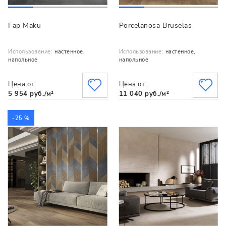
Fap Maku
Porcelanosa Bruselas
Использование:
настенное,
Использование:
настенное,
напольное
напольное
Цена от:
Цена от:
5 954 руб./м²
11 040 руб./м²
-25 %