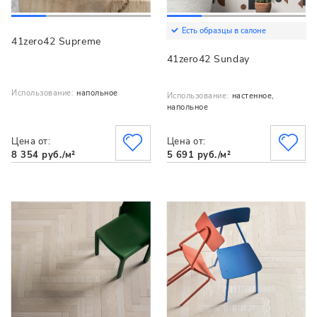
Есть образцы в салоне
41zero42 Supreme
41zero42 Sunday
Использование:
напольное
Использование:
настенное,
напольное
Цена от:
Цена от:
8 354 руб./м²
5 691 руб./м²