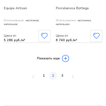
Equipe Artisan
Porcelanosa Bottega
Использование:
настенное,
Использование:
настенное,
напольное
напольное
Цена от:
Цена от:
5 286 руб./м²
8 740 руб./м²
Показать еще
1
2
3