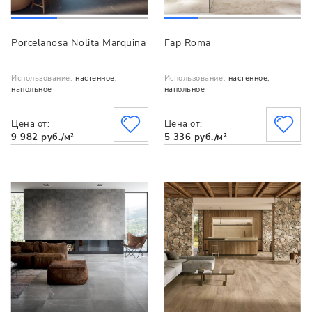
Porcelanosa Nolita Marquina
Fap Roma
Использование:
настенное,
Использование:
настенное,
напольное
напольное
Цена от:
Цена от:
9 982 руб./м²
5 336 руб./м²