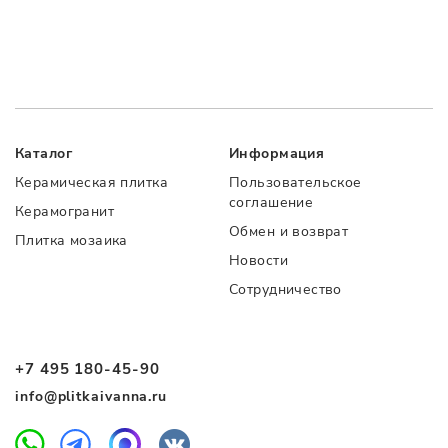
Каталог
Информация
Керамическая плитка
Пользовательское
соглашение
Керамогранит
Обмен и возврат
Плитка мозаика
Новости
Сотрудничество
+7 495 180-45-90
info@plitkaivanna.ru