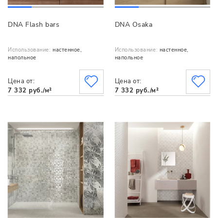
DNA Flash bars
DNA Osaka
Использование:
настенное,
Использование:
настенное,
напольное
напольное
Цена от:
Цена от:
7 332 руб./м²
7 332 руб./м²