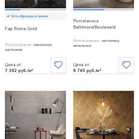
Есть образцы в салоне
Porcelanosa
Baltimore/Boulevard
Fap Roma Gold
Использование:
настенное,
Использование:
напольное,
напольное
настенное
Цена от:
Цена от:
7 382 руб./м²
8 740 руб./м²