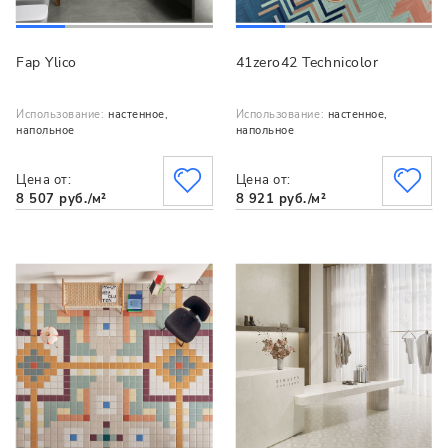
Fap Ylico
41zero42 Technicolor
Использование:
настенное,
Использование:
настенное,
напольное
напольное
Цена от:
Цена от:
8 507 руб./м²
8 921 руб./м²