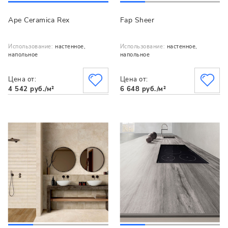
Ape Ceramica Rex
Fap Sheer
Использование:
настенное,
Использование:
настенное,
напольное
напольное
Цена от:
Цена от:
4 542 руб./м²
6 648 руб./м²