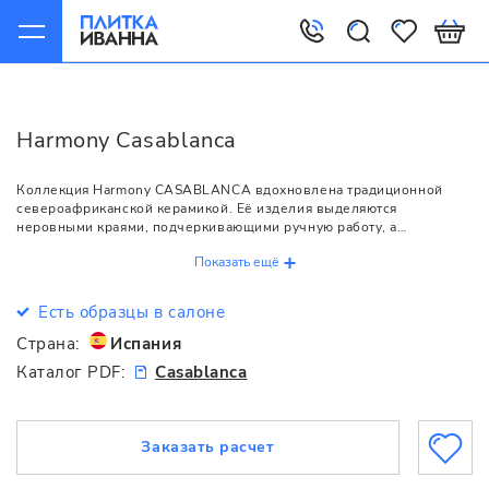
Главная
Harmony
Casablanca
Harmony Casablanca
Коллекция Harmony CASABLANCA вдохновлена традиционной
североафриканской керамикой. Её изделия выделяются
неровными краями, подчеркивающими ручную работу, а
средиземноморский декор с эффектом состаренности наполняет
Показать ещё
интерьер особой теплотой. Плитки формата 12,5x12,5 см включают
базовую однотонную модель и 10 декоративных вариантов, что
открывает безграничные возможности для комбинаций.
Есть образцы в салоне
Коллекция идеально подходит как для напольного покрытия, так и
для облицовки стен, создавая пространства, которые гармонично
Страна:
Испания
вписываются в общий стиль дома.
Каталог PDF:
Casablanca
Заказать расчет