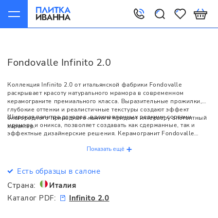
Главная
Fondovalle
Infinito 2.0
Fondovalle Infinito 2.0
Коллекция Infinito 2.0 от итальянской фабрики Fondovalle
раскрывает красоту натурального мрамора в современном
керамограните премиального класса. Выразительные прожилки,
глубокие оттенки и реалистичные текстуры создают эффект
Широкая палитра декоров, вдохновленных редкими сортами
благородного природного камня и придают интерьеру элегантный
мрамора и оникса, позволяет создавать как сдержанные, так и
характер.
эффектные дизайнерские решения. Керамогранит Fondovalle
Infinito 2.0 подходит для облицовки стен и пола в ванных комнатах,
Показать ещё
кухнях, гостиных, а также общественных и коммерческих
пространствах.
Есть образцы в салоне
Страна:
Италия
Каталог PDF:
Infinito 2.0