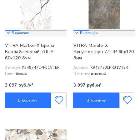
В наличии
В наличии
VITRA Marble-X Бреча
VITRA Marble-X
Капрайа Белый 7ЛПР
АугустосТауп 7ЛПР 60x120
60x120 8мм
8мм
Артикул:
K949747LPR01VTER
Артикул:
K949750LPR01VTER
Цвет:
белый
Цвет:
коричневый
3 097 руб./м²
3 097 руб./м²
В корзину
В корзину