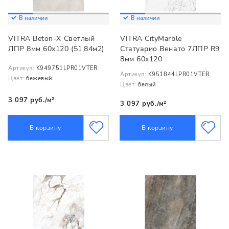
В наличии
В наличии
VITRA Beton-X Cветлый
VITRA CityMarble
ЛПР 8мм 60x120 (51,84м2)
Статуарио Венато 7ЛПР R9
8мм 60x120
Артикул:
K949751LPR01VTER
Артикул:
K951844LPR01VTER
Цвет:
бежевый
Цвет:
белый
3 097 руб./м²
3 097 руб./м²
В корзину
В корзину