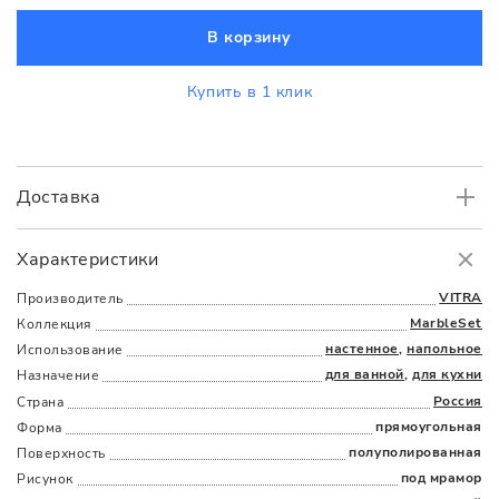
В корзину
Купить в 1 клик
Доставка
Самовывоз
БЕСПЛАТНО.
Характеристики
Доставка
в пределах МКАД
от 3000 руб.
VITRA
Производитель
MarbleSet
Коллекция
настенное
,
напольное
Использование
для ванной
,
для кухни
Назначение
Россия
Страна
прямоугольная
Форма
полуполированная
Поверхность
Наличыми
Картой
По счету
Долями
под мрамор
Рисунок