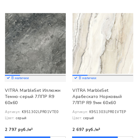
В наличии
В наличии
VITRA MarbleSet Иллюжн
VITRA MarbleSet
Темно-серый 7ЛПР R9
Арабескато Норковый
60x60
7ЛПР R9 9мм 60x60
Артикул:
K951302LPR01VTE0
Артикул:
K951303LPR01VTEP
Цвет:
серый
Цвет:
серый
2 797 руб./м²
2 697 руб./м²