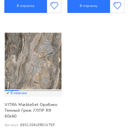
В корзину
В корзину
В наличии
VITRA MarbleSet Оробико
Темный Греж 7ЛПР R9
60x60
Артикул:
K951304LPR01VTEP