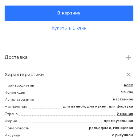
В корзину
Купить в 1 клик
Доставка
Самовывоз
БЕСПЛАТНО.
Характеристики
Доставка
в пределах МКАД
от 3000 руб.
Adex
Производитель
Studio
Коллекция
настенное
Использование
для ванной
,
для кухни
, для фартука
Назначение
Испания
Страна
прямоугольная
Форма
рельефная, глянцевая
Поверхность
Наличыми
Картой
По счету
Долями
с рисунком
Рисунок