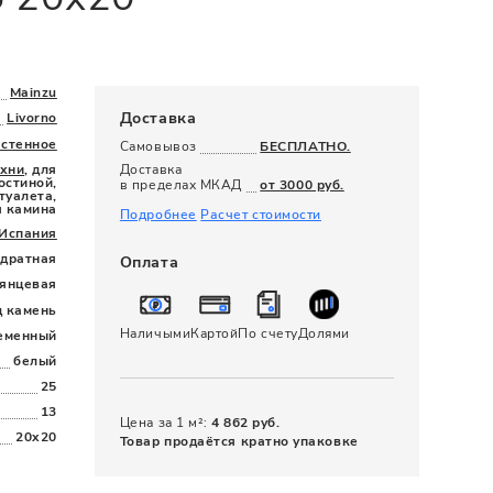
120 x 280
Mainzu
Доставка
Livorno
астенное
Самовывоз
БЕСПЛАТНО.
ухни
, для
Доставка
остиной,
в пределах МКАД
от 3000 руб.
туалета,
я камина
Подробнее
Расчет стоимости
Испания
дратная
Оплата
лянцевая
д камень
Наличыми
Картой
По счету
Долями
еменный
белый
25
13
Цена за 1 м²:
4 862 руб.
20x20
Товар продаётся кратно упаковке