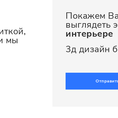
Покажем Ва
выглядеть э
иткой,
интерьере
и мы
3д дизайн 
Отправит