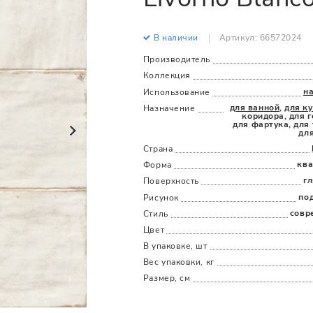
Все
Все
В наличии
Артикул: 66572024
Производитель
Коллекция
н
Использование
для ванной
,
для к
Назначение
коридора, для г
для фартука, для 
дл
Страна
ква
Форма
г
Поверхность
по
Рисунок
совр
Стиль
Цвет
В упаковке, шт
Вес упаковки, кг
Размер, см