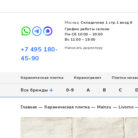
Москва,
Складочная 1 стр.1 вход 8
График работы салона:
Пн-Сб 10:00 – 20:00
Вс 11:00 – 19:00
+7 495 180-
Написать директору
45-90
Керамическая плитка
Керамогранит
Плитка моза
Использование
Назначение
Назначение
Стиль
Поверхность
Цвет
+
Все бренды
0-9
A
B
C
Напольное
Для ванной
Для ванной
Современный
Матовая
Белый
Настенное
Напольное
Для бассейна
Пэчворк
Полированная
Серый
Главная
Керамическая плитка
Mainzu
Livorno
Для улицы
Для кухни
Лофт
Глянцевая
Черный
Все
Все
Все
Все
Все
Назначение
Для ванной