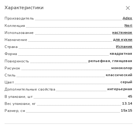
Самовывоз
БЕСПЛАТНО.
Характеристики
Доставка
в пределах МКАД
от 3000 руб.
Adex
Производитель
Neri
Коллекция
настенное
Использование
для кухни
Назначение
Испания
Страна
квадратная
Форма
рельефная, глянцевая
Поверхность
Наличыми
Картой
По счету
Долями
моноколор
Рисунок
классический
Стиль
серый
Цвет
интерьерная
Дополнительные cвойства
45
В упаковке, шт
13.14
Вес упаковки, кг
15x15
Размер, см