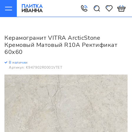
Главная
Керамогранит
VITRA
ArcticStone
VITRA ArcticStone Кремовый Матовый R10A Ректификат
Керамогранит VITRA ArcticStone
60x60
Кремовый Матовый R10A Ректификат
60x60
В наличии
Артикул: K947902R0001VTET