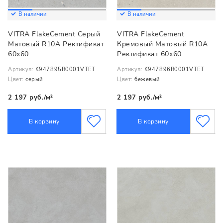
В наличии
В наличии
VITRA FlakeCement Серый
VITRA FlakeCement
Матовый R10A Ректификат
Кремовый Матовый R10A
60x60
Ректификат 60x60
Артикул:
K947895R0001VTET
Артикул:
K947896R0001VTET
Цвет:
серый
Цвет:
бежевый
2 197 руб./м²
2 197 руб./м²
В корзину
В корзину