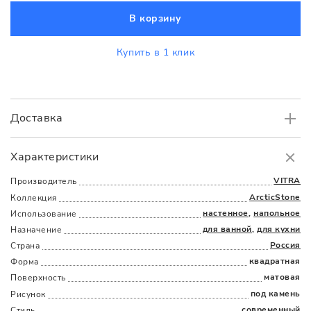
В корзину
Купить в 1 клик
Доставка
Самовывоз
БЕСПЛАТНО.
Характеристики
Доставка
в пределах МКАД
от 3000 руб.
VITRA
Производитель
ArcticStone
Коллекция
настенное
,
напольное
Использование
для ванной
,
для кухни
Назначение
Россия
Страна
квадратная
Форма
матовая
Поверхность
Наличыми
Картой
По счету
Долями
под камень
Рисунок
современный
Стиль