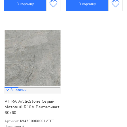
В корзину
В корзину
В наличии
VITRA ArcticStone Серый
Матовый R10A Ректификат
60x60
Артикул:
K947900R0001VTET
Цвет:
серый