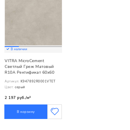
В наличии
VITRA MicroCement
Светлый Греж Матовый
R10A Ректификат 60x60
Артикул:
K947892R0001VTET
Цвет:
серый
2 197 руб./м²
В корзину