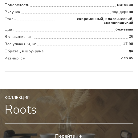
Наличыми
Картой
По счету
Долями
матовая
Поверхность
под дерево
Рисунок
современный, классический,
Стиль
скандинавский
бежевый
Цвет
26
В упаковке, шт
17,98
Вес упаковки, кг
да
Образец в шоу-руме
7.5x45
Размер, см
КОЛЛЕКЦИЯ
Roots
Перейти