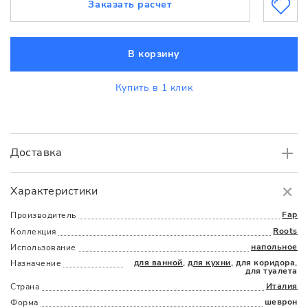
Заказать расчет
В корзину
Купить в 1 клик
Доставка
Самовывоз
БЕСПЛАТНО.
Характеристики
Доставка
в пределах МКАД
от 3000 руб.
Fap
Производитель
Roots
Коллекция
напольное
Использование
для ванной
,
для кухни
, для коридора,
Назначение
для туалета
Италия
Страна
шеврон
Форма